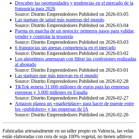
Descubre las oportunidades y tendencias en el mercado de la
franquicia para 2026
Source: Distrito Emprendedores
Published on 2026-03-05
Las startups de salud más punteras del mundo
Source: Distrito Emprendedores
Published on 2026-03-04
Puesta en marcha de un negocio: primeros pasos para validar,
vender y controlar la tesorería
Source: Distrito Emprendedores
Published on 2026-03-03
6 franquicias sin apenas competencia en el mercado
Source: Distrito Emprendedores
Published on 2026-03-02
Los algoritmos amenazan con filtrar las confesiones realizadas
al abogado
Source: Distrito Emprendedores
Published on 2026-03-01
Las startups que más innovan en el mundo
Source: Distrito Emprendedores
Published on 2026-02-28
TikTok genera 31.000 millones de euros para las empresas
europeas y 3.000 millones en España
Source: Distrito Emprendedores
Published on 2026-02-27
Amazon planea un «marketplace» para hacer de puente entre
los «publishers» y las empresas de IA
Source: Distrito Emprendedores
Published on 2026-02-26
Fabricadas artesanalmente en un taller propio en Valencia, las velas
están elaboradas con cera de soja 100% vegetal, no tienen aditivos