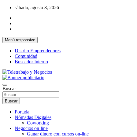
Saltar
sábado, agosto 8, 2026
al
contenido
Menú responsive
Distrito Emprendedores
Comunidad
Buscador Interno
Una iniciativa de Jose Manuel Fuentes Prieto
Teletrabajo y Negocios
Buscar
Buscar
Portada
Nómadas Digitales
Coworking
Negocios on-line
Ganar dinero con cursos on-line