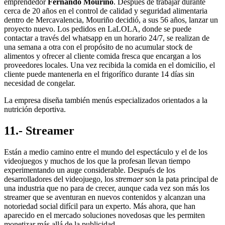
emprendedor
Fernando Mouriño
. Después de trabajar durante
cerca de 20 años en el control de calidad y seguridad alimentaria
dentro de Mercavalencia, Mouriño decidió, a sus 56 años, lanzar un
proyecto nuevo. Los pedidos en LaLOLA, donde se puede
contactar a través del whatsapp en un horario 24/7, se realizan de
una semana a otra con el propósito de no acumular stock de
alimentos y ofrecer al cliente comida fresca que encargan a los
proveedores locales. Una vez recibida la comida en el domicilio, el
cliente puede mantenerla en el frigorífico durante 14 días sin
necesidad de congelar.
La empresa diseña también menús especializados orientados a la
nutrición deportiva.
11.- Streamer
Están a medio camino entre el mundo del espectáculo y el de los
videojuegos y muchos de los que la profesan llevan tiempo
experimentando un auge considerable. Después de los
desarrolladores del videojuego, los
stremaer
son la pata principal de
una industria que no para de crecer, aunque cada vez son más los
streamer que se aventuran en nuevos contenidos y alcanzan una
notoriedad social difícil para un experto. Más ahora, que han
aparecido en el mercado soluciones novedosas que les permiten
monetizar más allá de la publicidad.