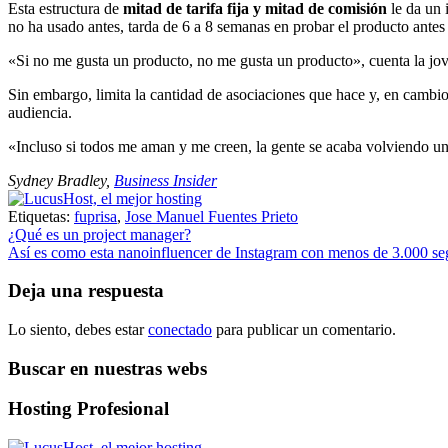
Esta estructura de
mitad de tarifa fija y mitad de comisión
le da un 
no ha usado antes, tarda de 6 a 8 semanas en probar el producto antes 
«Si no me gusta un producto, no me gusta un producto», cuenta la jov
Sin embargo, limita la cantidad de asociaciones que hace y, en cambi
audiencia.
«Incluso si todos me aman y me creen, la gente se acaba volviendo un
Sydney Bradley
,
Business Insider
Etiquetas:
fuprisa
,
Jose Manuel Fuentes Prieto
Navegación
¿Qué es un project manager?
Así es como esta nanoinfluencer de Instagram con menos de 3.000 seg
de
entradas
Deja una respuesta
Lo siento, debes estar
conectado
para publicar un comentario.
Buscar en nuestras webs
Hosting Profesional