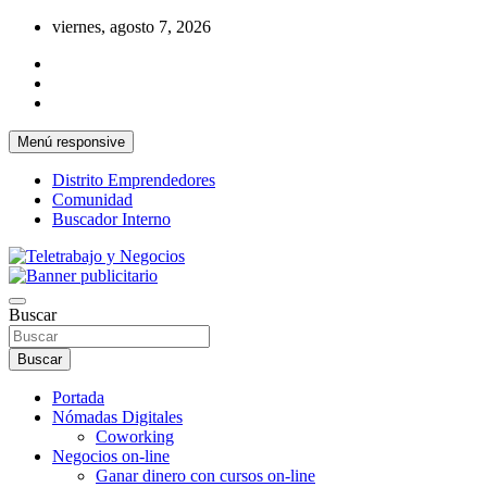
Saltar
viernes, agosto 7, 2026
al
contenido
Menú responsive
Distrito Emprendedores
Comunidad
Buscador Interno
Una iniciativa de Jose Manuel Fuentes Prieto
Teletrabajo y Negocios
Buscar
Buscar
Portada
Nómadas Digitales
Coworking
Negocios on-line
Ganar dinero con cursos on-line