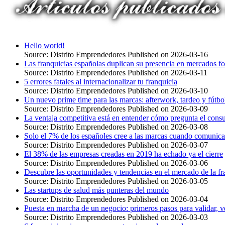
Hello world!
Source: Distrito Emprendedores
Published on 2026-03-16
Las franquicias españolas duplican su presencia en mercados f
Source: Distrito Emprendedores
Published on 2026-03-11
5 errores fatales al internacionalizar tu franquicia
Source: Distrito Emprendedores
Published on 2026-03-10
Un nuevo prime time para las marcas: afterwork, tardeo y fútb
Source: Distrito Emprendedores
Published on 2026-03-09
La ventaja competitiva está en entender cómo pregunta el cons
Source: Distrito Emprendedores
Published on 2026-03-08
Solo el 7% de los españoles cree a las marcas cuando comunica
Source: Distrito Emprendedores
Published on 2026-03-07
El 38% de las empresas creadas en 2019 ha echado ya el cierre
Source: Distrito Emprendedores
Published on 2026-03-06
Descubre las oportunidades y tendencias en el mercado de la fr
Source: Distrito Emprendedores
Published on 2026-03-05
Las startups de salud más punteras del mundo
Source: Distrito Emprendedores
Published on 2026-03-04
Puesta en marcha de un negocio: primeros pasos para validar, ve
Source: Distrito Emprendedores
Published on 2026-03-03