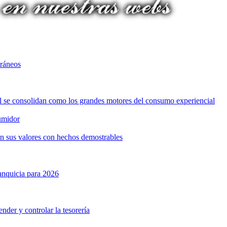
oráneos
ol se consolidan como los grandes motores del consumo experiencial
umidor
n sus valores con hechos demostrables
anquicia para 2026
nder y controlar la tesorería