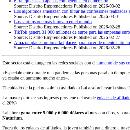
6 franquicias sin apenas competencia en el mercado
Source: Distrito Emprendedores
Published on 2026-03-02
Los algoritmos amenazan con filtrar las confesiones realizadas
Source: Distrito Emprendedores
Published on 2026-03-01
Las startups que más innovan en el mundo
Source: Distrito Emprendedores
Published on 2026-02-28
TikTok genera 31.000 millones de euros para las empresas eur
Source: Distrito Emprendedores
Published on 2026-02-27
Amazon planea un «marketplace» para hacer de puente entre lo
Source: Distrito Emprendedores
Published on 2026-02-26
Este sector está en auge en las redes sociales con el
aumento de sus c
«Especialmente durante una pandemia, las personas pasaban tiempo en c
ya estaba en aumento mucho antes».
El cuidado de la piel no solo ha ayudado a Lai a sobrellevar la situac
La mayor parte de sus ingresos proviene del uso de
enlaces de afiliad
el 20%).
Lai ahora
gana entre 5.000 y 6.000 dólares al mes
con ellos, y para 
Naturium.
Fuera de los enlaces de afiliados, la joven también gana dinero a tra