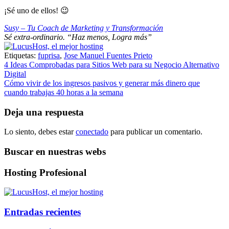
¡Sé uno de ellos! 😉
Susy – Tu Coach de Marketing y Transformación
Sé extra-ordinario. “Haz menos, Logra más”
Etiquetas:
fuprisa
,
Jose Manuel Fuentes Prieto
Navegación
4 Ideas Comprobadas para Sitios Web para su Negocio Alternativo
Digital
de
Cómo vivir de los ingresos pasivos y generar más dinero que
entradas
cuando trabajas 40 horas a la semana
Deja una respuesta
Lo siento, debes estar
conectado
para publicar un comentario.
Buscar en nuestras webs
Hosting Profesional
Entradas recientes