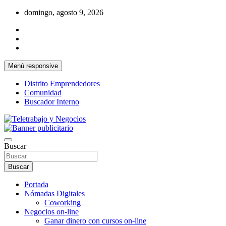
Saltar
domingo, agosto 9, 2026
al
contenido
Menú responsive
Distrito Emprendedores
Comunidad
Buscador Interno
Una iniciativa de Jose Manuel Fuentes Prieto
Teletrabajo y Negocios
Buscar
Buscar
Portada
Nómadas Digitales
Coworking
Negocios on-line
Ganar dinero con cursos on-line