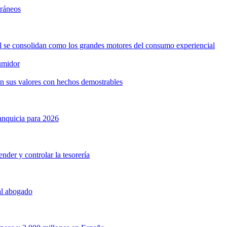
oráneos
ol se consolidan como los grandes motores del consumo experiencial
umidor
n sus valores con hechos demostrables
anquicia para 2026
nder y controlar la tesorería
 al abogado