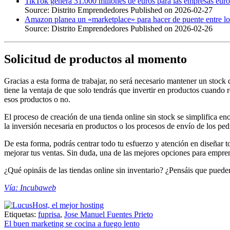
TikTok genera 31.000 millones de euros para las empresas eur
Source: Distrito Emprendedores
Published on 2026-02-27
Amazon planea un «marketplace» para hacer de puente entre lo
Source: Distrito Emprendedores
Published on 2026-02-26
Solicitud de productos al momento
Gracias a esta forma de trabajar, no será necesario mantener un stock
tiene la ventaja de que solo tendrás que invertir en productos cuando
esos productos o no.
El proceso de creación de una tienda online sin stock se simplifica e
la inversión necesaria en productos o los procesos de envío de los pedi
De esta forma, podrás centrar todo tu esfuerzo y atención en diseñar 
mejorar tus ventas. Sin duda, una de las mejores opciones para emp
¿Qué opináis de las tiendas online sin inventario? ¿Pensáis que pue
Vía: Incubaweb
Etiquetas:
fuprisa
,
Jose Manuel Fuentes Prieto
Navegación
El buen marketing se cocina a fuego lento