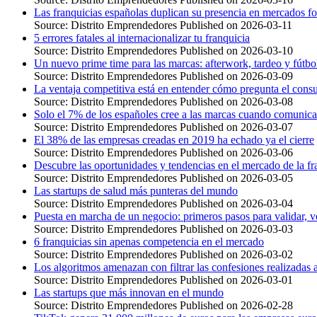
Las franquicias españolas duplican su presencia en mercados f
Source: Distrito Emprendedores
Published on 2026-03-11
5 errores fatales al internacionalizar tu franquicia
Source: Distrito Emprendedores
Published on 2026-03-10
Un nuevo prime time para las marcas: afterwork, tardeo y fútb
Source: Distrito Emprendedores
Published on 2026-03-09
La ventaja competitiva está en entender cómo pregunta el cons
Source: Distrito Emprendedores
Published on 2026-03-08
Solo el 7% de los españoles cree a las marcas cuando comunica
Source: Distrito Emprendedores
Published on 2026-03-07
El 38% de las empresas creadas en 2019 ha echado ya el cierre
Source: Distrito Emprendedores
Published on 2026-03-06
Descubre las oportunidades y tendencias en el mercado de la fr
Source: Distrito Emprendedores
Published on 2026-03-05
Las startups de salud más punteras del mundo
Source: Distrito Emprendedores
Published on 2026-03-04
Puesta en marcha de un negocio: primeros pasos para validar, ve
Source: Distrito Emprendedores
Published on 2026-03-03
6 franquicias sin apenas competencia en el mercado
Source: Distrito Emprendedores
Published on 2026-03-02
Los algoritmos amenazan con filtrar las confesiones realizadas
Source: Distrito Emprendedores
Published on 2026-03-01
Las startups que más innovan en el mundo
Source: Distrito Emprendedores
Published on 2026-02-28