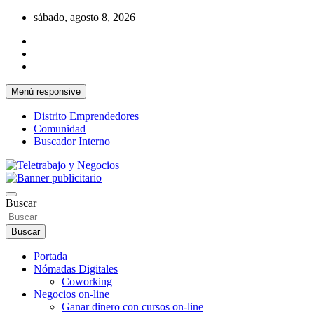
Saltar
sábado, agosto 8, 2026
al
contenido
Menú responsive
Distrito Emprendedores
Comunidad
Buscador Interno
Una iniciativa de Jose Manuel Fuentes Prieto
Teletrabajo y Negocios
Buscar
Buscar
Portada
Nómadas Digitales
Coworking
Negocios on-line
Ganar dinero con cursos on-line