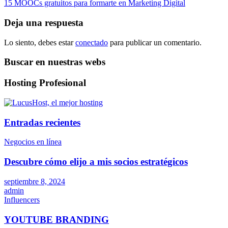
15 MOOCs gratuitos para formarte en Marketing Digital
de
entradas
Deja una respuesta
Lo siento, debes estar
conectado
para publicar un comentario.
Buscar en nuestras webs
Hosting Profesional
Entradas recientes
Negocios en línea
Descubre cómo elijo a mis socios estratégicos
septiembre 8, 2024
admin
Influencers
YOUTUBE BRANDING