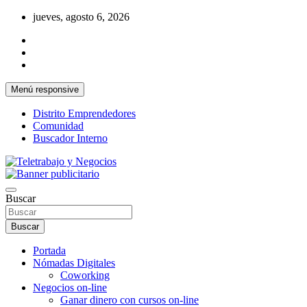
Saltar
jueves, agosto 6, 2026
al
contenido
Menú responsive
Distrito Emprendedores
Comunidad
Buscador Interno
Una iniciativa de Jose Manuel Fuentes Prieto
Teletrabajo y Negocios
Buscar
Buscar
Portada
Nómadas Digitales
Coworking
Negocios on-line
Ganar dinero con cursos on-line