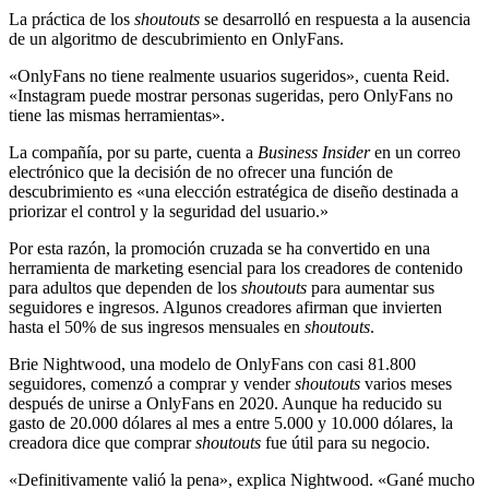
La práctica de los
shoutouts
se desarrolló en respuesta a la ausencia
de un algoritmo de descubrimiento en OnlyFans.
«OnlyFans no tiene realmente usuarios sugeridos», cuenta Reid.
«Instagram puede mostrar personas sugeridas, pero OnlyFans no
tiene las mismas herramientas».
La compañía, por su parte, cuenta a
Business Insider
en un correo
electrónico que la decisión de no ofrecer una función de
descubrimiento es «una elección estratégica de diseño destinada a
priorizar el control y la seguridad del usuario.»
Por esta razón, la promoción cruzada se ha convertido en una
herramienta de marketing esencial para los creadores de contenido
para adultos que dependen de los
shoutouts
para aumentar sus
seguidores e ingresos. Algunos creadores afirman que invierten
hasta el 50% de sus ingresos mensuales en
shoutouts
.
Brie Nightwood, una modelo de OnlyFans con casi 81.800
seguidores, comenzó a comprar y vender
shoutouts
varios meses
después de unirse a OnlyFans en 2020. Aunque ha reducido su
gasto de 20.000 dólares al mes a entre 5.000 y 10.000 dólares, la
creadora dice que comprar
shoutouts
fue útil para su negocio.
«Definitivamente valió la pena», explica Nightwood. «Gané mucho