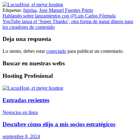
Etiquetas:
fuprisa
,
Jose Manuel Fuentes Prieto
Navegación
Hablando sobre lanzamientos con @Luis Carlos Fórmula
YouTube lanza el ‘Super Thanks’, otra forma de ganar dinero para
de
los creadores de contenido
entradas
Deja una respuesta
Lo siento, debes estar
conectado
para publicar un comentario.
Buscar en nuestras webs
Hosting Profesional
Entradas recientes
Negocios en línea
Descubre cómo elijo a mis socios estratégicos
septiembre 8, 2024