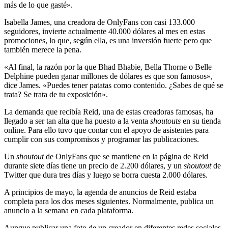
más de lo que gasté».
Isabella James, una creadora de OnlyFans con casi 133.000
seguidores, invierte actualmente 40.000 dólares al mes en estas
promociones, lo que, según ella, es una inversión fuerte pero que
también merece la pena.
«Al final, la razón por la que Bhad Bhabie, Bella Thorne o Belle
Delphine pueden ganar millones de dólares es que son famosos»,
dice James. «Puedes tener patatas como contenido. ¿Sabes de qué se
trata? Se trata de tu exposición».
La demanda que recibía Reid, una de estas creadoras famosas, ha
llegado a ser tan alta que ha puesto a la venta
shoutouts
en su tienda
online. Para ello tuvo que contar con el apoyo de asistentes para
cumplir con sus compromisos y programar las publicaciones.
Un
shoutout
de OnlyFans que se mantiene en la página de Reid
durante siete días tiene un precio de 2.200 dólares, y un
shoutout
de
Twitter que dura tres días y luego se borra cuesta 2.000 dólares.
A principios de mayo, la agenda de anuncios de Reid estaba
completa para los dos meses siguientes. Normalmente, publica un
anuncio a la semana en cada plataforma.
Aunque publicar una foto de un creador en diferentes redes sociales