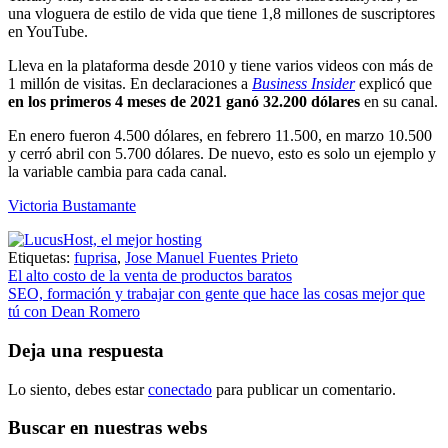
una vloguera de estilo de vida que tiene 1,8 millones de suscriptores
en YouTube.
Lleva en la plataforma desde 2010 y tiene varios videos con más de
1 millón de visitas. En declaraciones a
Business Insider
explicó que
en los primeros 4 meses de 2021 ganó 32.200 dólares
en su canal.
En enero fueron 4.500 dólares, en febrero 11.500, en marzo 10.500
y cerró abril con 5.700 dólares. De nuevo, esto es solo un ejemplo y
la variable cambia para cada canal.
Victoria Bustamante
Etiquetas:
fuprisa
,
Jose Manuel Fuentes Prieto
Navegación
El alto costo de la venta de productos baratos
SEO, formación y trabajar con gente que hace las cosas mejor que
de
tú con Dean Romero
entradas
Deja una respuesta
Lo siento, debes estar
conectado
para publicar un comentario.
Buscar en nuestras webs