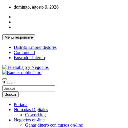
Saltar
domingo, agosto 9, 2026
al
contenido
Menú responsive
Distrito Emprendedores
Comunidad
Buscador Interno
Una iniciativa de Jose Manuel Fuentes Prieto
Teletrabajo y Negocios
Buscar
Buscar
Portada
Nómadas Digitales
Coworking
Negocios on-line
Ganar dinero con cursos on-line