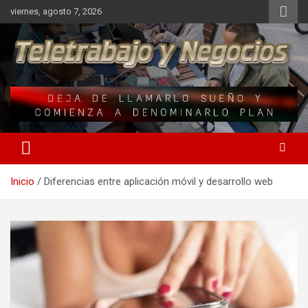
Saltar
viernes, agosto 7, 2026
al
contenido
Una iniciativa de Jose Manuel Fuentes Prieto
Teletrabajo y Negocios
Inicio
Diferencias entre aplicación móvil y desarrollo web