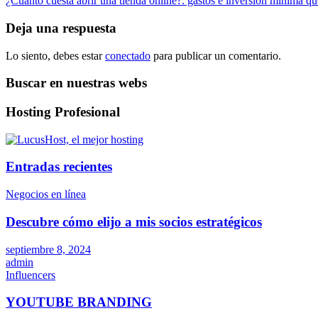
¿Cuánto cuesta abrir una tienda online?: gastos e inversión mínima q
de
entradas
Deja una respuesta
Lo siento, debes estar
conectado
para publicar un comentario.
Buscar en nuestras webs
Hosting Profesional
Entradas recientes
Negocios en línea
Descubre cómo elijo a mis socios estratégicos
septiembre 8, 2024
admin
Influencers
YOUTUBE BRANDING