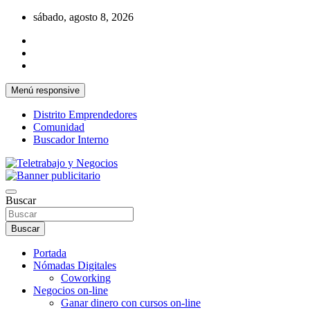
Saltar
sábado, agosto 8, 2026
al
contenido
Menú responsive
Distrito Emprendedores
Comunidad
Buscador Interno
Una iniciativa de Jose Manuel Fuentes Prieto
Teletrabajo y Negocios
Buscar
Buscar
Portada
Nómadas Digitales
Coworking
Negocios on-line
Ganar dinero con cursos on-line