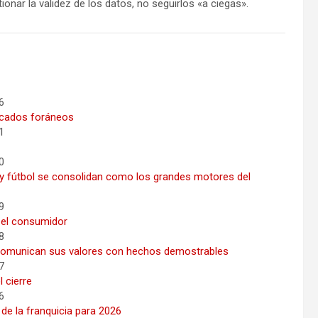
nar la validez de los datos, no seguirlos «a ciegas».
6
rcados foráneos
1
0
 y fútbol se consolidan como los grandes motores del
9
 el consumidor
8
 comunican sus valores con hechos demostrables
7
 cierre
6
de la franquicia para 2026