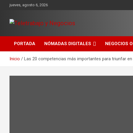
Saltar
jueves, agosto 6, 2026
al
contenido
Una iniciativa de Jose Manuel Fuentes Prieto
Teletrabajo y Negocios
PORTADA
NÓMADAS DIGITALES
NEGOCIOS O
Inicio
Las 20 competencias más importantes para triunfar en el