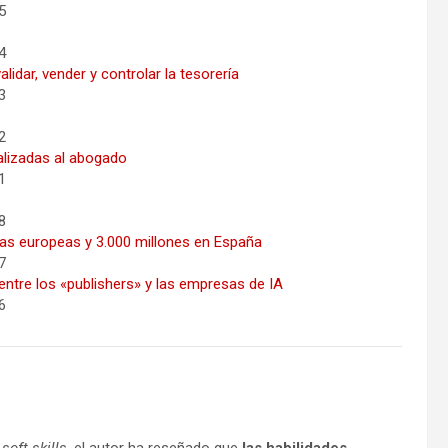
5
4
idar, vender y controlar la tesorería
3
2
alizadas al abogado
1
8
sas europeas y 3.000 millones en España
7
ntre los «publishers» y las empresas de IA
6
s
soft skills
, el autor ha reseñado que
las habilidades