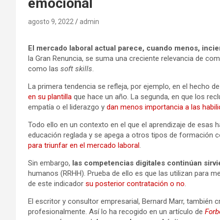
emocional
agosto 9, 2022
admin
El mercado laboral actual parece, cuando menos, incie
la Gran Renuncia, se suma una creciente relevancia de c
como las
soft skills
.
La primera tendencia se refleja, por ejemplo, en el hecho d
en su plantilla
que hace un año. La segunda, en que los rec
empatía o el liderazgo y
dan menos importancia a las habil
Todo ello en un contexto en el que el aprendizaje de esas h
educación reglada y se apega a otros tipos de formación
para triunfar en el mercado laboral
.
Sin embargo,
las competencias digitales continúan sirv
humanos (RRHH). Prueba de ello es que las utilizan para med
de este indicador
su posterior contratación o no
.
El escritor y consultor empresarial, Bernard Marr, también c
profesionalmente. Así lo ha recogido en un artículo de
Forb