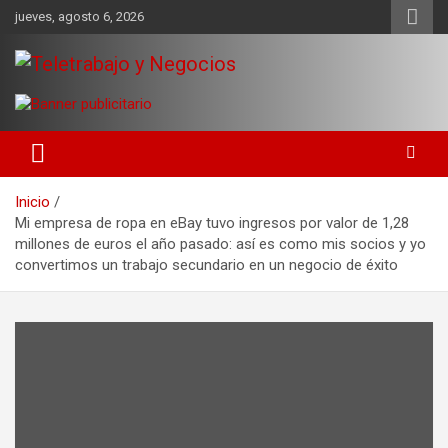
Saltar
jueves, agosto 6, 2026
al
contenido
Una iniciativa de Jose Manuel Fuentes Prieto
Teletrabajo y Negocios
Inicio
Mi empresa de ropa en eBay tuvo ingresos por valor de 1,28
millones de euros el año pasado: así es como mis socios y yo
convertimos un trabajo secundario en un negocio de éxito