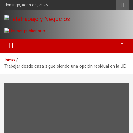
Saltar
domingo, agosto 9, 2026
al
contenido
Una iniciativa de Jose Manuel Fuentes Prieto
Teletrabajo y Negocios
Inicio
Trabajar desde casa sigue siendo una opción residual en la UE