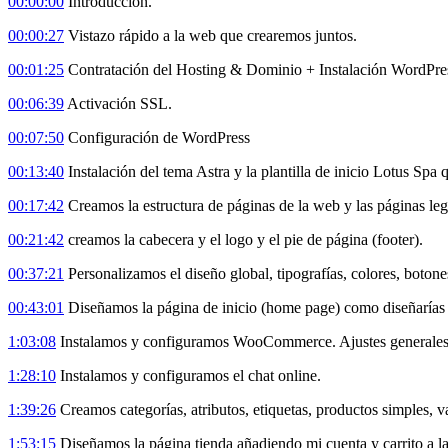
00:00:00
Introducción.
00:00:27
Vistazo rápido a la web que crearemos juntos.
00:01:25
Contratación del Hosting & Dominio + Instalación WordPre
00:06:39
Activación SSL.
00:07:50
Configuración de WordPress
00:13:40
Instalación del tema Astra y la plantilla de inicio Lotus Spa
00:17:42
Creamos la estructura de páginas de la web y las páginas lega
00:21:42
creamos la cabecera y el logo y el pie de página (footer).
00:37:21
Personalizamos el diseño global, tipografías, colores, botones
00:43:01
Diseñamos la página de inicio (home page) como diseñarías 
1:03:08
Instalamos y configuramos WooCommerce. Ajustes generales d
1:28:10
Instalamos y configuramos el chat online.
1:39:26
Creamos categorías, atributos, etiquetas, productos simples, v
1:53:15
Diseñamos la página tienda añadiendo mi cuenta y carrito a la