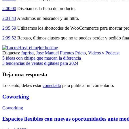
2:00:00
Diseñamos la ficha de producto.
2:01:43
Añadimos un buscador y un filtro.
2:05:59
Utilizamos los shortcodes de WooCommerce para mostrar prod
2:09:52
Repaso, últimos ajustes que no te puedes perder y pedido fina
Etiquetas:
fuprisa
,
Jose Manuel Fuentes Prieto
,
Videos y Podcast
Navegación
5 ideas con chispa que marcan la diferencia
3 tendencias de ventas digitales para 2024
de
entradas
Deja una respuesta
Lo siento, debes estar
conectado
para publicar un comentario.
Coworking
Coworking
Espacios flexibles con nuevas oportunidades ante mod