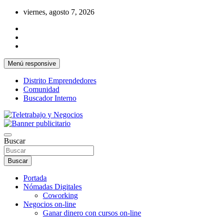
Saltar
viernes, agosto 7, 2026
al
contenido
Menú responsive
Distrito Emprendedores
Comunidad
Buscador Interno
Una iniciativa de Jose Manuel Fuentes Prieto
Teletrabajo y Negocios
Buscar
Buscar
Portada
Nómadas Digitales
Coworking
Negocios on-line
Ganar dinero con cursos on-line