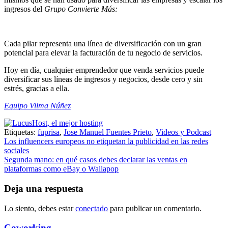
ingresos del
Grupo Convierte Más:
Cada pilar representa una línea de diversificación con un gran
potencial para elevar la facturación de tu negocio de servicios.
Hoy en día, cualquier emprendedor que venda servicios puede
diversificar sus líneas de ingresos y negocios, desde cero y sin
estrés, gracias a ella.
Equipo Vilma Núñez
Etiquetas:
fuprisa
,
Jose Manuel Fuentes Prieto
,
Videos y Podcast
Navegación
Los influencers europeos no etiquetan la publicidad en las redes
sociales
de
Segunda mano: en qué casos debes declarar las ventas en
entradas
plataformas como eBay o Wallapop
Deja una respuesta
Lo siento, debes estar
conectado
para publicar un comentario.
Coworking