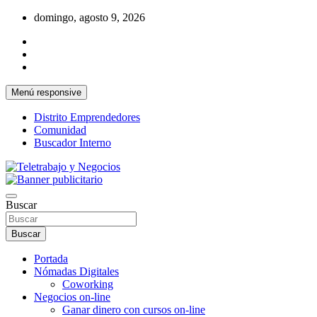
Saltar
domingo, agosto 9, 2026
al
contenido
Menú responsive
Distrito Emprendedores
Comunidad
Buscador Interno
Una iniciativa de Jose Manuel Fuentes Prieto
Teletrabajo y Negocios
Buscar
Buscar
Portada
Nómadas Digitales
Coworking
Negocios on-line
Ganar dinero con cursos on-line