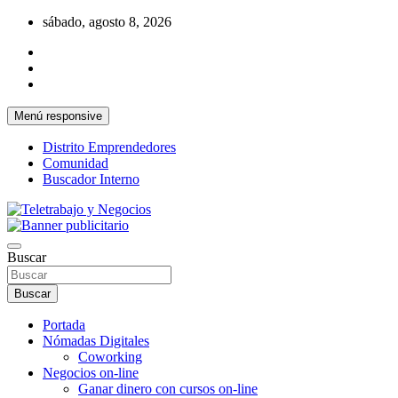
Saltar
sábado, agosto 8, 2026
al
contenido
Menú responsive
Distrito Emprendedores
Comunidad
Buscador Interno
Una iniciativa de Jose Manuel Fuentes Prieto
Teletrabajo y Negocios
Buscar
Buscar
Portada
Nómadas Digitales
Coworking
Negocios on-line
Ganar dinero con cursos on-line