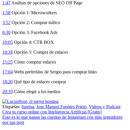
1:47
Análisis de opciones de SEO Off Page
1:58
Opción 1: Microworkers
3:52
Opción 2: Comprar tráfico
6:30
Opción 3: Facebook Ads
10:05
Opción 4: CTR BOX
10:18
Opción 5: Compra de enlaces
15:25
Cómo comprar enlaces
17:04
Webs preferidas de Sergio para comprar links
18:20
Qué tipo de enlaces comprar
20:19
Cómo elegir a los medios
Etiquetas:
fuprisa
,
Jose Manuel Fuentes Prieto
,
Videos y Podcast
Navegación
Crea tu curso online con Inteligencia Artificial [Gratis]
Esto es lo que ganan las cuentas de Instagram con más seguidores
de
por sus post
entradas