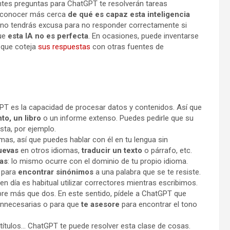
entes preguntas para ChatGPT te resolverán tareas
án conocer más cerca
de qué es capaz esta inteligencia
, no tendrás excusa para no responder correctamente si
que
esta IA no es perfecta
. En ocasiones, puede inventarse
 que coteja
sus respuestas
con otras fuentes de
GPT es la capacidad de procesar datos y contenidos. Así que
to, un libro
o un informe extenso. Puedes pedirle que su
sta, por ejemplo.
mas, así que puedes hablar con él en tu lengua sin
uevas
en otros idiomas,
traducir un texto
o párrafo, etc.
ras
: lo mismo ocurre con el dominio de tu propio idioma.
 para
encontrar
sinónimos
a una palabra que se te resiste.
 en día es habitual utilizar correctores mientras escribimos.
re más que dos. En este sentido, pídele a ChatGPT que
 innecesarias o para que
te asesore
para encontrar el tono
subtítulos… ChatGPT te puede resolver esta clase de cosas.