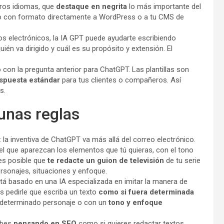
tros idiomas, que
destaque en negrita
lo más importante del
exto con formato directamente a WordPress o a tu CMS de
os electrónicos, la IA GPT puede ayudarte escribiendo
quién va dirigido y cuál es su propósito y extensión. El
o con la pregunta anterior para ChatGPT. Las plantillas son
espuesta estándar
para tus clientes o compañeros. Así
s.
unas reglas
: la inventiva de ChatGPT va más allá del correo electrónico.
el que aparezcan los elementos que tú quieras, con el tono
es posible que
te redacte un guion de televisión
de tu serie
ersonajes, situaciones y enfoque.
tá basado en una IA especializada en imitar la manera de
es pedirle que escriba un texto
como si fuera determinada
de determinado personaje o con un
tono y enfoque
ribes
pensando en SEO
como si quieres redactar textos