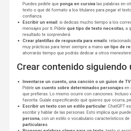
Puedes pedirle que
ponga en cursiva
las palabras en o
texto o que dé formato a los titulares para pegar el t
confianza.
Escribir un email
: si dedicas mucho tiempo a los corre
mensajes por ti. Pídele
qué tipo de texto necesitas
, a 
resultado te sorprenderá.
Crear plantillas de respuesta para emails
: relacionad
muy prácticas para tener siempre a mano
un tipo de r
ahorrarás tiempo que podrás dedicar a otros menestere
Crear contenido siguiendo 
Inventarse un cuento, una canción o un guion de TV
Pídele
un cuento sobre determinados personajes
en 
que prefieras. Lo mismo ocurre con canciones. Incluso 
favorita. Guíale especificando qué quieres que ocurra, p
Escribir un texto con un estilo particular
: ChatGPT es
escribir y hablar de las personas. Esto implica que pued
persona
, con un estilo o vocabulario característicos 
particulares
.
Proponer palabras claves para un texto
: tanto si esc