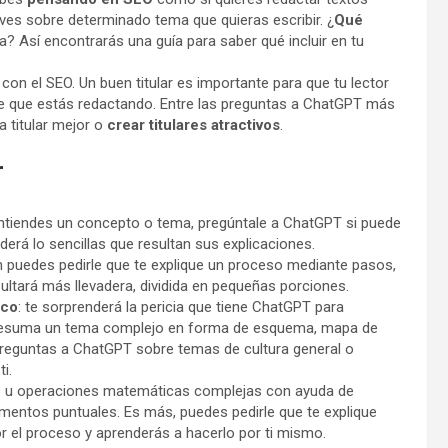
aves sobre determinado tema que quieras escribir. ¿
Qué
ra? Así encontrarás una guía para saber qué incluir en tu
 con el SEO. Un buen titular es importante para que tu lector
me que estás redactando. Entre las preguntas a ChatGPT más
a titular mejor o
crear titulares atractivos
.
r
 entiendes un concepto o tema, pregúntale a ChatGPT si puede
erá lo sencillas que resultan sus explicaciones.
n puedes pedirle que te explique un proceso mediante pasos,
sultará más llevadera, dividida en pequeñas porciones.
ico
: te sorprenderá la pericia que tiene ChatGPT para
e resuma un tema complejo en forma de esquema, mapa de
preguntas a ChatGPT sobre temas de cultura general o
i.
s u operaciones matemáticas complejas con ayuda de
entos puntuales. Es más, puedes pedirle que te explique
r el proceso y aprenderás a hacerlo por ti mismo.