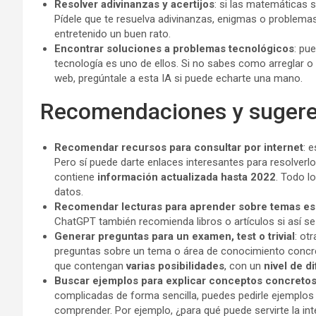
Resolver adivinanzas y acertijos
: si las matemáticas 
Pídele que te resuelva adivinanzas, enigmas o problemas 
entretenido un buen rato.
Encontrar soluciones a problemas tecnológicos
: pu
tecnología es uno de ellos. Si no sabes como arreglar o
web, pregúntale a esta IA si puede echarte una mano.
Recomendaciones y sugere
Recomendar recursos para consultar por internet
: 
Pero sí puede darte enlaces interesantes para resolver
contiene
información actualizada hasta 2022
. Todo l
datos.
Recomendar lecturas para aprender sobre temas es
ChatGPT también recomienda libros o artículos si así se 
Generar preguntas para un examen, test o trivial
: ot
preguntas sobre un tema o área de conocimiento concr
que contengan
varias posibilidades
, con un
nivel de di
Buscar ejemplos para explicar conceptos concreto
complicadas de forma sencilla, puedes pedirle ejemplos
comprender. Por ejemplo, ¿para qué puede servirte la intel