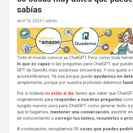
sabías
abril 10, 2024
admin
Todo el mundo conoce ya ChatGPT. Pero como toda herram
lo que es capaz
ni las preguntas para ChatGPT que puedes 
GPT de OpenAI, más sorpresas encuentras. Y nos guste o n
acostumbrarnos. Ya sea porque puede
ayudarnos en dete
simplemente, porque por nuestra profesión debemos
fami
Por si todavía
no estás al día
, tienes que saber que ChatG
originalmente para
responder a nuestras preguntas
como 
surgido nuevos usos para ChatGPT como generar texto a par
que le hagamos,
mantener una conversación
, asistirte 
de conocimiento o
corregir tus textos, resumirlos o pr
A continuación, recopilamos 50
cosas que puedes pedirl