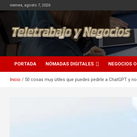
Saltar
viernes, agosto 7, 2026
al
contenido
Una iniciativa de Jose Manuel Fuentes Prieto
Teletrabajo y Negocios
PORTADA
NÓMADAS DIGITALES
NEGOCIOS O
Inicio
50 cosas muy útiles que puedes pedirle a ChatGPT y no