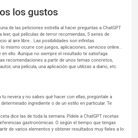
os los gustos
: una de las peticiones estrella al hacer preguntas a ChatGPT
ra leer, qué películas de terror recomiendas, 5 series de
io al aire libre… Las posibilidades son infinitas.
: lo mismo ocurre con juegos, aplicaciones, servicios online…
n ello. Aunque no siempre el resultado te satisfaga.
n las recomendaciones a partir de unos temas concretos,
or, una película, una aplicación que utilizas a diario, etc.
n tu nevera y no sabes qué hacer con ellas, pregúntale a
eterminado ingrediente o de un estilo en particular. Te
receta dice las de toda la semana. Pídele a ChatGPT recetas
preferencias gastronómicas. O según el tiempo que tengas
artir de varios elementos y obtener resultados muy fieles a lo