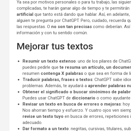
Ya sea por motivos personales o para tu trabajo, las sigui
complicadas, te harán ganar algo de tiempo y te permitir
artificial
que tanto está dando que hablar. Así, en adelante
alguien te pregunta por ChatGPT. Pero, cuidado, recuerda 
las respuestas. O
no son tan precisas
como deberían. Así
información y con tu sentido común.
Mejorar tus textos
Resumir un texto extenso
: uno de los pilares de Chat
puedes pedirle que
te resuma un artículo, un documen
resumen
contenga X palabras
o que sea en forma de li
Traducir palabras, frases o textos
: ChatGPT sabe idio
problemas. Además, te ayudará a
aprender palabras n
Obtener el significado o buscar sinónimos de palab
Puedes usar ChatGPT de
diccionario
o como ayudante
Revisar un texto en busca de errores o mejoras
: hoy
Nos ahorran tiempo y esfuerzo. Y cuatro ojos ven siemp
revise un texto tuyo
en busca de errores, repeticiones
adecuado.
Dar formato a un texto
: negritas, cursivas, titulares, 