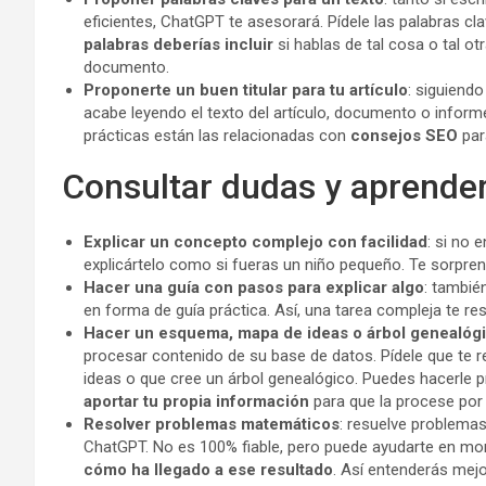
eficientes, ChatGPT te asesorará. Pídele las palabras cl
palabras deberías incluir
si hablas de tal cosa o tal ot
documento.
Proponerte un buen titular para tu artículo
: siguiendo
acabe leyendo el texto del artículo, documento o infor
prácticas están las relacionadas con
consejos SEO
par
Consultar dudas y aprende
Explicar un concepto complejo con facilidad
: si no
explicártelo como si fueras un niño pequeño. Te sorprend
Hacer una guía con pasos para explicar algo
: tambié
en forma de guía práctica. Así, una tarea compleja te re
Hacer un esquema, mapa de ideas o árbol genealóg
procesar contenido de su base de datos. Pídele que t
ideas o que cree un árbol genealógico. Puedes hacerle 
aportar tu propia información
para que la procese por t
Resolver problemas matemáticos
: resuelve problema
ChatGPT. No es 100% fiable, pero puede ayudarte en mom
cómo ha llegado a ese resultado
. Así entenderás mejo