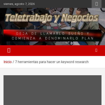
Saltar
viernes, agosto 7, 2026
al
contenido
Una iniciativa de Jose Manuel Fuentes Prieto
Teletrabajo y Negocios
Inicio
7 herramientas para hacer un keyword research