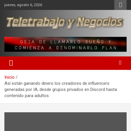
Saltar
jueves, agosto 6, 2026
al
contenido
Una iniciativa de Jose Manuel Fuentes Prieto
Teletrabajo y Negocios
Inicio
Así están ganando dinero los creadores de influencers
generadas por IA, desde grupos privados en Discord hasta
contenido para adultos