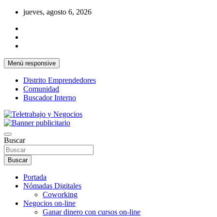
Saltar
jueves, agosto 6, 2026
al
contenido
Menú responsive
Distrito Emprendedores
Comunidad
Buscador Interno
Una iniciativa de Jose Manuel Fuentes Prieto
Teletrabajo y Negocios
Buscar
Buscar
Portada
Nómadas Digitales
Coworking
Negocios on-line
Ganar dinero con cursos on-line