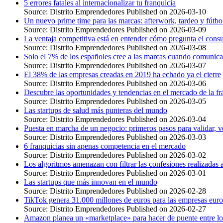
5 errores fatales al internacionalizar tu franquicia
Source: Distrito Emprendedores
Published on 2026-03-10
Un nuevo prime time para las marcas: afterwork, tardeo y fútb
Source: Distrito Emprendedores
Published on 2026-03-09
La ventaja competitiva está en entender cómo pregunta el cons
Source: Distrito Emprendedores
Published on 2026-03-08
Solo el 7% de los españoles cree a las marcas cuando comunica
Source: Distrito Emprendedores
Published on 2026-03-07
El 38% de las empresas creadas en 2019 ha echado ya el cierre
Source: Distrito Emprendedores
Published on 2026-03-06
Descubre las oportunidades y tendencias en el mercado de la fr
Source: Distrito Emprendedores
Published on 2026-03-05
Las startups de salud más punteras del mundo
Source: Distrito Emprendedores
Published on 2026-03-04
Puesta en marcha de un negocio: primeros pasos para validar, ve
Source: Distrito Emprendedores
Published on 2026-03-03
6 franquicias sin apenas competencia en el mercado
Source: Distrito Emprendedores
Published on 2026-03-02
Los algoritmos amenazan con filtrar las confesiones realizadas
Source: Distrito Emprendedores
Published on 2026-03-01
Las startups que más innovan en el mundo
Source: Distrito Emprendedores
Published on 2026-02-28
TikTok genera 31.000 millones de euros para las empresas eur
Source: Distrito Emprendedores
Published on 2026-02-27
Amazon planea un «marketplace» para hacer de puente entre lo