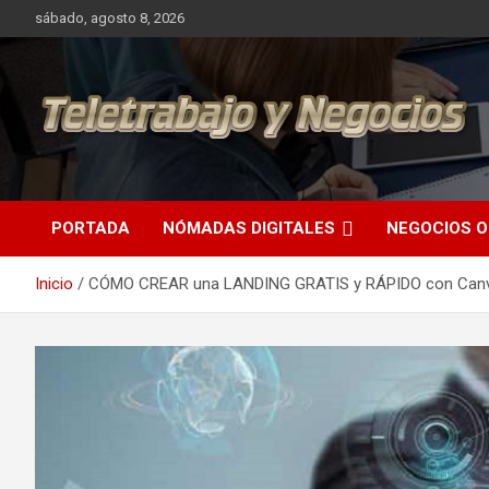
Saltar
sábado, agosto 8, 2026
al
contenido
Una iniciativa de Jose Manuel Fuentes Prieto
Teletrabajo y Negocios
PORTADA
NÓMADAS DIGITALES
NEGOCIOS O
Inicio
CÓMO CREAR una LANDING GRATIS y RÁPIDO con Can