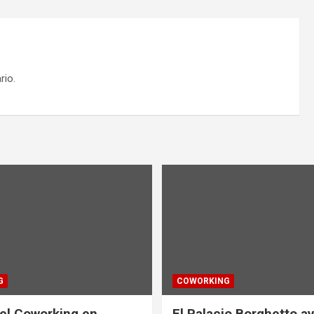
rio.
G
COWORKING
el Coworking en
El Palacio Borghetto a