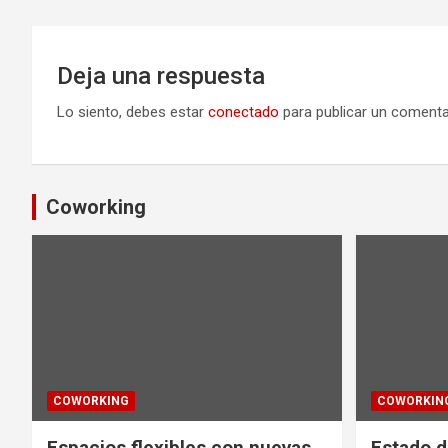
Deja una respuesta
Lo siento, debes estar
conectado
para publicar un comenta
Coworking
COWORKING
COWORKIN
Espacios flexibles con nuevas
Estado d