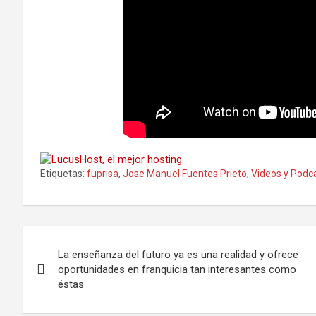
Etiquetas:
fuprisa
,
Jose Manuel Fuentes Prieto
,
Videos y Podc
Navegación
La enseñanza del futuro ya es una realidad y ofrece
de
oportunidades en franquicia tan interesantes como
éstas
entradas