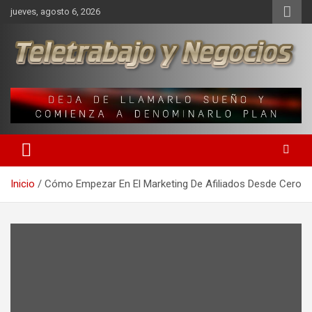
Saltar
jueves, agosto 6, 2026
al
contenido
Una iniciativa de Jose Manuel Fuentes Prieto
Teletrabajo y Negocios
Inicio
Cómo Empezar En El Marketing De Afiliados Desde Cero