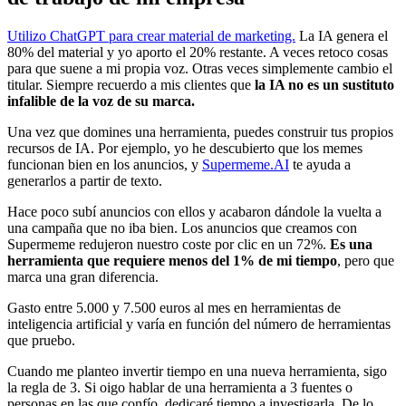
Utilizo ChatGPT para crear material de marketing.
La IA genera el
80% del material y yo aporto el 20% restante. A veces retoco cosas
para que suene a mi propia voz. Otras veces simplemente cambio el
titular. Siempre recuerdo a mis clientes que
la IA no es un sustituto
infalible de la voz de su marca.
Una vez que domines una herramienta, puedes construir tus propios
recursos de IA. Por ejemplo, yo he descubierto que los memes
funcionan bien en los anuncios, y
Supermeme.AI
te ayuda a
generarlos a partir de texto.
Hace poco subí anuncios con ellos y acabaron dándole la vuelta a
una campaña que no iba bien. Los anuncios que creamos con
Supermeme redujeron nuestro coste por clic en un 72%.
Es una
herramienta que requiere menos del 1% de mi tiempo
, pero que
marca una gran diferencia.
Gasto entre 5.000 y 7.500 euros al mes en herramientas de
inteligencia artificial y varía en función del número de herramientas
que pruebo.
Cuando me planteo invertir tiempo en una nueva herramienta, sigo
la regla de 3. Si oigo hablar de una herramienta a 3 fuentes o
personas en las que confío, dedicaré tiempo a investigarla. De lo