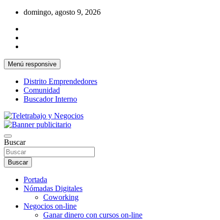
Saltar
domingo, agosto 9, 2026
al
contenido
Menú responsive
Distrito Emprendedores
Comunidad
Buscador Interno
Una iniciativa de Jose Manuel Fuentes Prieto
Teletrabajo y Negocios
Buscar
Buscar
Portada
Nómadas Digitales
Coworking
Negocios on-line
Ganar dinero con cursos on-line