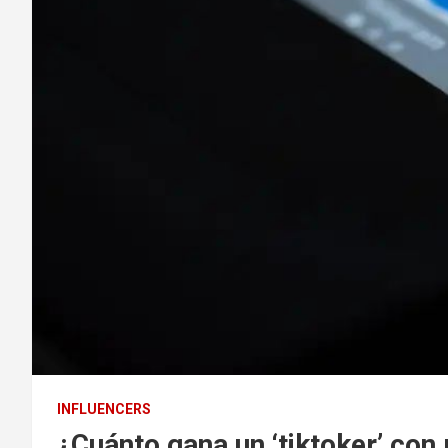
INFLUENCERS
¿Cuánto gana un ‘tiktoker’ con