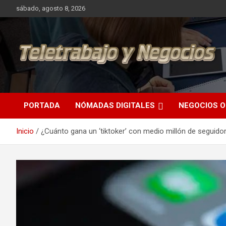
Saltar
sábado, agosto 8, 2026
al
contenido
Una iniciativa de Jose Manuel Fuentes Prieto
Teletrabajo y Negocios
PORTADA
NÓMADAS DIGITALES
NEGOCIOS O
Inicio
¿Cuánto gana un ‘tiktoker’ con medio millón de seguidor