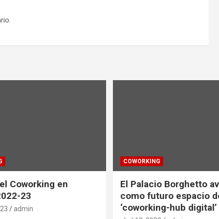
rio.
G
COWORKING
el Coworking en
El Palacio Borghetto a
2022-23
como futuro espacio d
‘coworking-hub digital’
023
admin