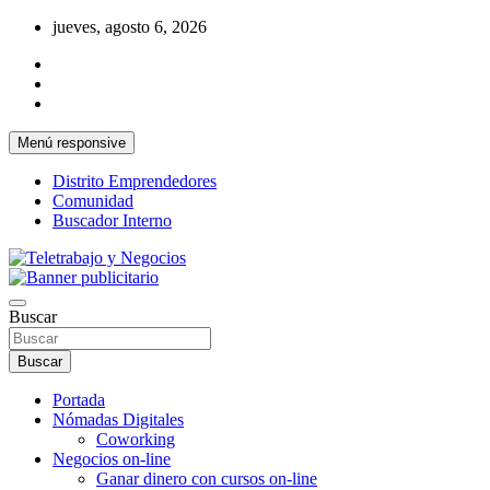
Saltar
jueves, agosto 6, 2026
al
contenido
Menú responsive
Distrito Emprendedores
Comunidad
Buscador Interno
Una iniciativa de Jose Manuel Fuentes Prieto
Teletrabajo y Negocios
Buscar
Buscar
Portada
Nómadas Digitales
Coworking
Negocios on-line
Ganar dinero con cursos on-line