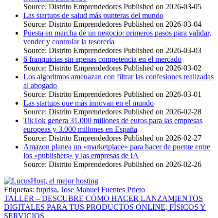
Source: Distrito Emprendedores
Published on 2026-03-05
Las startups de salud más punteras del mundo
Source: Distrito Emprendedores
Published on 2026-03-04
Puesta en marcha de un negocio: primeros pasos para validar,
vender y controlar la tesorería
Source: Distrito Emprendedores
Published on 2026-03-03
6 franquicias sin apenas competencia en el mercado
Source: Distrito Emprendedores
Published on 2026-03-02
Los algoritmos amenazan con filtrar las confesiones realizadas
al abogado
Source: Distrito Emprendedores
Published on 2026-03-01
Las startups que más innovan en el mundo
Source: Distrito Emprendedores
Published on 2026-02-28
TikTok genera 31.000 millones de euros para las empresas
europeas y 3.000 millones en España
Source: Distrito Emprendedores
Published on 2026-02-27
Amazon planea un «marketplace» para hacer de puente entre
los «publishers» y las empresas de IA
Source: Distrito Emprendedores
Published on 2026-02-26
Etiquetas:
fuprisa
,
Jose Manuel Fuentes Prieto
Navegación
TALLER – DESCUBRE CÓMO HACER LANZAMIENTOS
DIGITALES PARA TUS PRODUCTOS ONLINE, FÍSICOS Y
de
SERVICIOS