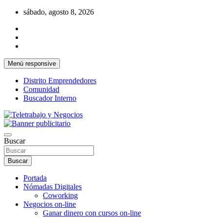
Saltar
sábado, agosto 8, 2026
al
contenido
Menú responsive
Distrito Emprendedores
Comunidad
Buscador Interno
Una iniciativa de Jose Manuel Fuentes Prieto
Teletrabajo y Negocios
Buscar
Buscar
Portada
Nómadas Digitales
Coworking
Negocios on-line
Ganar dinero con cursos on-line