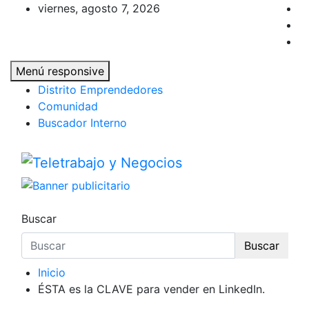
Saltar
viernes, agosto 7, 2026
al
contenido
Menú responsive
Distrito Emprendedores
Comunidad
Buscador Interno
Teletrabajo y Negocios
Una iniciativa de Jose Manuel Fuentes Prie
Buscar
Buscar
Inicio
ÉSTA es la CLAVE para vender en LinkedIn.