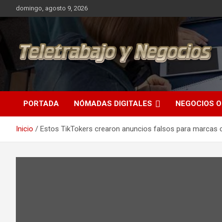
Saltar
domingo, agosto 9, 2026
al
contenido
Una iniciativa de Jose Manuel Fuentes Prieto
Teletrabajo y Negocios
PORTADA
NÓMADAS DIGITALES
NEGOCIOS O
Inicio
Estos TikTokers crearon anuncios falsos para marcas co