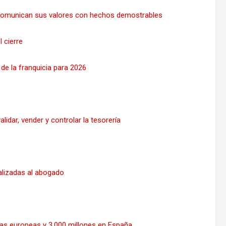
 comunican sus valores con hechos demostrables
 cierre
de la franquicia para 2026
idar, vender y controlar la tesorería
alizadas al abogado
sas europeas y 3.000 millones en España