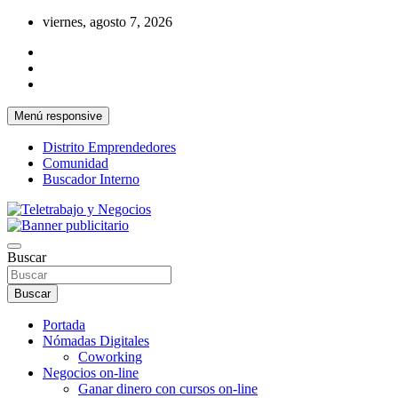
Saltar
viernes, agosto 7, 2026
al
contenido
Menú responsive
Distrito Emprendedores
Comunidad
Buscador Interno
Una iniciativa de Jose Manuel Fuentes Prieto
Teletrabajo y Negocios
Buscar
Buscar
Portada
Nómadas Digitales
Coworking
Negocios on-line
Ganar dinero con cursos on-line