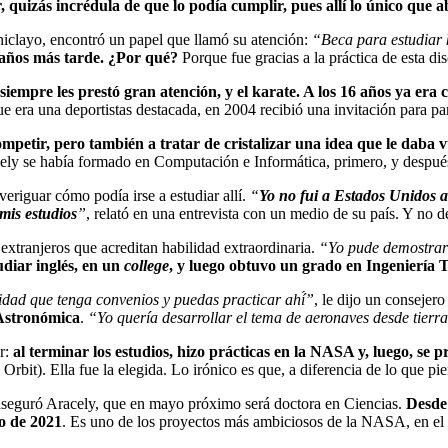
 quizás incrédula de que lo podía cumplir, pues allí lo único que a
hiclayo, encontró un papel que llamó su atención:
“Beca para estudiar 
 años más tarde. ¿Por qué?
Porque fue gracias a la práctica de esta di
 siempre les prestó gran atención, y el karate. A los 16 años ya era
e era una deportistas destacada, en 2004 recibió una invitación para pa
petir, pero también a tratar de cristalizar una idea que le daba v
acely se había formado en Computación e Informática, primero, y después
eriguar cómo podía irse a estudiar allí.
“
Yo no fui a Estados Unidos a
 mis estudios
”
, relató en una entrevista con un medio de su país. Y no 
extranjeros que acreditan habilidad extraordinaria.
“Yo pude demostrarla
udiar inglés, en un
college
, y luego obtuvo un grado en Ingeniería 
sidad que tenga convenios y puedas practicar ahí́”
, le dijo un consejer
 Astronómica
.
“Yo quería desarrollar el tema de aeronaves desde tierra
or:
al terminar los estudios, hizo prácticas en la NASA y, luego, se 
bit). Ella fue la elegida. Lo irónico es que, a diferencia de lo que pie
aseguró Aracely, que en mayo próximo será doctora en Ciencias.
Desde 
o de 2021
. Es uno de los proyectos más ambiciosos de la NASA, en el q