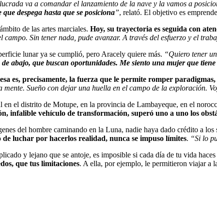
olucrada va a comandar el lanzamiento de la nave y la vamos a posicion
de que despega hasta que se posiciona
”
, relató. El objetivo es emprend
ámbito de las artes marciales.
Hoy, su trayectoria es seguida con aten
l campo. Sin tener nada, pude avanzar. A través del esfuerzo y el traba
erficie lunar ya se cumplió, pero Aracely quiere más.
“Quiero tener un
n de abajo, que buscan oportunidades. Me siento una mujer que tiene
esa es, precisamente, la fuerza que le permite romper paradigmas,
stra mente. Sueño con dejar una huella en el campo de la exploración. 
en el distrito de Motupe, en la provincia de Lambayeque, en el norocci
ón, infalible vehículo de transformación, superó uno a uno los obst
genes del hombre caminando en la Luna, nadie haya dado crédito a los 
ó de luchar por hacerlos realidad, nunca se impuso límites
.
“Si lo p
icado y lejano que se antoje, es imposible si cada día de tu vida haces
dos, que tus limitaciones
. A ella, por ejemplo, le permitieron viajar a