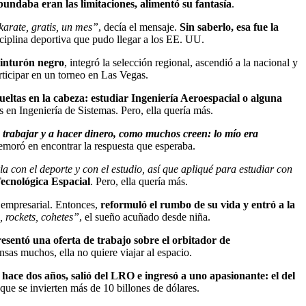
bundaba eran las limitaciones, alimentó su fantasía
.
karate, gratis, un mes”
, decía el mensaje.
Sin saberlo, esa fue la
sciplina deportiva que pudo llegar a los EE. UU.
 cinturón negro
, integró la selección regional, ascendió a la nacional y
rticipar en un torneo en Las Vegas.
ueltas en la cabeza: estudiar Ingeniería Aeroespacial o alguna
 en Ingeniería de Sistemas. Pero, ella quería más.
 trabajar y a hacer dinero, como muchos creen: lo mío era
demoró en encontrar la respuesta que esperaba.
 con el deporte y con el estudio, así que apliqué para estudiar con
Tecnológica Espacial
. Pero, ella quería más.
o empresarial. Entonces,
reformuló el rumbo de su vida y entró a la
, rockets, cohetes”
, el sueño acuñado desde niña.
presentó una oferta de trabajo sobre el orbitador de
nsas muchos, ella no quiere viajar al espacio.
hace dos años, salió del LRO e ingresó a uno apasionante: el del
ue se invierten más de 10 billones de dólares.