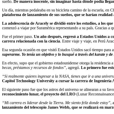
sueño.
De manera inocente, sin imaginar hasta dónde podía llegar,
Un día, mientras pedaleaba en su bicicleta camino de la escuela, en C
plataforma de lanzamiento de sus sueños, que se harían realidad
La adolescencia de Aracely se dividió entre los estudios, a los que
comenzó a viajar por Suramérica representando a su país. Gracias a qu
Fue el primer paso.
Un año después, regresó a Estados Unidos a com
carrera relacionada con la ciencia
. Entre viaje y viaje, en Perú Ar
Esa segunda ocasión en que visitó Estados Unidos sacó tiempo para av
superarme. Yo tenía un objetivo y lo busqué a través del karate y de
En efecto, supo que el gobierno estadounidense otorga la residencia a 
becas, préstamos y recursos de fondos”
, agregó.
Lo primero fue est
“Si realmente quieres ingresar a la NASA, tienes que ir a una univer
Capitol Technology University a cursar la carrera de Ingeniería
El siguiente paso fue que los astros del universo se alinearan a su fav
reconocimiento lunar, el proyecto del LRO
(Lunar Reconnaissance Or
“Mi carrera es liderar desde la Tierra. Me siento feliz donde estoy”
, 
lanzamiento del telescopio James Webb, que se realizará en marz