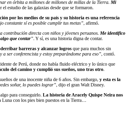
ar en órbita a millones de millones de millas de la Tierra.
Mi
er el estudio de las galaxias desde que se formaron.
ción por los medios de su país y su historia es una referencia
jo constante sí es posible cumplir tus metas”
, afirmó.
a contribución directa con niños y jóvenes peruanos.
Me identifico
 algo que contar
”
. Y sí, es una historia digna de contar.
 derribar barreras y alcanzar logros
que para muchos sin
Voy a ser conferencista y estoy preparándome para eso”
, contó.
dente de Perú, donde no había fluido eléctrico y lo único que
áculo del camino y cumplió sus sueños, uno tras otro
.
sueños de una inocente niña de 6 años. Sin embargo,
y esta es la
uedes soñar, lo puedes lograr”
, dijo el gran Walt Disney.
 algo para conseguirlo.
La historia de Aracely Quispe Neira nos
 la Luna con los pies bien puestos en la Tierra…