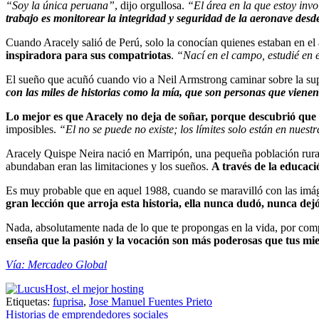
“Soy la única peruana”
, dijo orgullosa.
“El área en la que estoy inv
trabajo es monitorear la integridad y seguridad de la aeronave des
Cuando Aracely salió de Perú, solo la conocían quienes estaban en el 
inspiradora para sus compatriotas
.
“Nací en el campo, estudié en e
El sueño que acuñó cuando vio a Neil Armstrong caminar sobre la sup
con las miles de historias como la mía, que son personas que viene
Lo mejor es que Aracely no deja de soñar, porque descubrió que 
imposibles.
“El no se puede no existe; los límites solo están en nue
Aracely Quispe Neira nació en Marripón, una pequeña población rural 
abundaban eran las limitaciones y los sueños.
A través de la educaci
Es muy probable que en aquel 1988, cuando se maravilló con las imá
gran lección que arroja esta historia, ella nunca dudó, nunca dej
Nada, absolutamente nada de lo que te propongas en la vida, por compl
enseña que la pasión y la vocación son más poderosas que tus mie
Vía: Mercadeo Global
Etiquetas:
fuprisa
,
Jose Manuel Fuentes Prieto
Navegación
Historias de emprendedores sociales