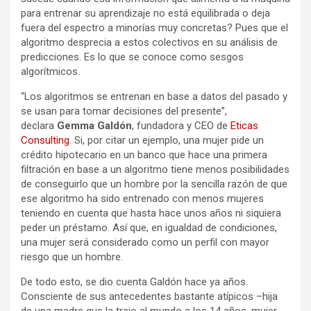
para entrenar su aprendizaje no está equilibrada o deja
fuera del espectro a minorías muy concretas? Pues que el
algoritmo desprecia a estos colectivos en su análisis de
predicciones. Es lo que se conoce como sesgos
algorítmicos.
“Los algoritmos se entrenan en base a datos del pasado y
se usan para tomar decisiones del presente”,
declara
Gemma Galdón
, fundadora y CEO de
Eticas
Consulting
. Si, por citar un ejemplo, una mujer pide un
crédito hipotecario en un banco que hace una primera
filtración en base a un algoritmo tiene menos posibilidades
de conseguirlo que un hombre por la sencilla razón de que
ese algoritmo ha sido entrenado con menos mujeres
teniendo en cuenta que hasta hace unos años ni siquiera
peder un préstamo. Así que, en igualdad de condiciones,
una mujer será considerado como un perfil con mayor
riesgo que un hombre.
De todo esto, se dio cuenta Galdón hace ya años.
Consciente de sus antecedentes bastante atípicos –hija
de una madre que la trajo al mundo a los 14 años, mujer,