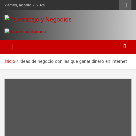
Saltar
viernes, agosto 7, 2026
al
contenido
Una iniciativa de Jose Manuel Fuentes Prieto
Teletrabajo y Negocios
Inicio
Ideas de negocio con las que ganar dinero en Internet