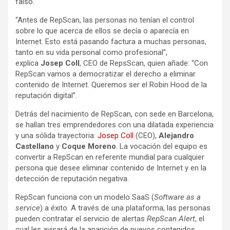
falso.
“Antes de RepScan, las personas no tenían el control
sobre lo que acerca de ellos se decía o aparecía en
Internet. Esto está pasando factura a muchas personas,
tanto en su vida personal como profesional”,
explica
Josep Coll
, CEO de RepsScan, quien añade: “Con
RepScan vamos a democratizar el derecho a eliminar
contenido de Internet. Queremos ser el Robin Hood de la
reputación digital”.
Detrás del nacimiento de RepScan, con sede en Barcelona,
se hallan tres emprendedores con una dilatada experiencia
y una sólida trayectoria:
Josep Coll
(CEO),
Alejandro
Castellano
y
Coque Moreno
. La vocación del equipo es
convertir a RepScan en referente mundial para cualquier
persona que desee eliminar contenido de Internet y en la
detección de reputación negativa.
RepScan funciona con un modelo SaaS (
Software as a
service
) a éxito. A través de una plataforma, las personas
pueden contratar el servicio de alertas
RepScan Alert
, el
cual les avisará de la aparición de nuevos contenidos