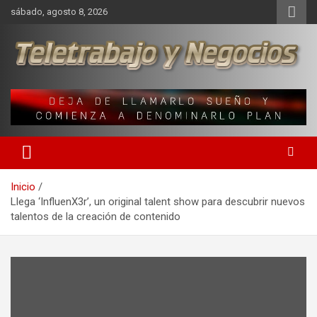
Saltar
sábado, agosto 8, 2026
al
contenido
Una iniciativa de Jose Manuel Fuentes Prieto
Teletrabajo y Negocios
Inicio
Llega ‘InfluenX3r’, un original talent show para descubrir nuevos
talentos de la creación de contenido