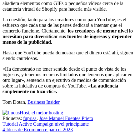
añadiera elementos como GIFs o pequeños vídeos cerca de la
estantería virtual de Shopify para hacerla más visible.
La cuestión, tanto para los creadores como para YouTube, es el
esfuerzo que cada una de las partes dedicará a intentar que el
comercio funcione. Ciertamente,
los creadores de menor nivel lo
necesitan para diversificar sus fuentes de ingresos y depender
menos de la publicidad.
Hasta que YouTube pueda demostrar que el dinero está ahí, siguen
siendo cautelosos.
«Ha demostrado no tener sentido desde el punto de vista de los
ingresos, y tenemos recursos limitados que tenemos que aplicar en
otro lugar», sentencia un ejecutivo de medios de comunicación
sobre la iniciativa de compras de YouTube.
«La audiencia
simplemente no hizo clic».
Tom Dotan
,
Business Insider
Etiquetas:
fuprisa
,
Jose Manuel Fuentes Prieto
Navegación
Tutorial Active Campaign nivel principiante
4 Ideas de Ecommerce para el 2023
de