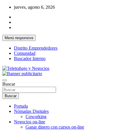
Saltar
jueves, agosto 6, 2026
al
contenido
Menú responsive
Distrito Emprendedores
Comunidad
Buscador Interno
Una iniciativa de Jose Manuel Fuentes Prieto
Teletrabajo y Negocios
Buscar
Buscar
Portada
Nómadas Digitales
Coworking
Negocios on-line
Ganar dinero con cursos on-line