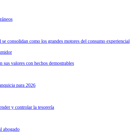
oráneos
ol se consolidan como los grandes motores del consumo experiencial
umidor
n sus valores con hechos demostrables
anquicia para 2026
nder y controlar la tesorería
 al abogado