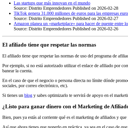
Las startups que más innovan en el mundo
Source: Distrito Emprendedores
Published on 2026-02-28
TikTok genera 31.000 millones de euros para las empresas eur
Source: Distrito Emprendedores
Published on 2026-02-27
Amazon planea un «marketplace» para hacer de puente entre lo
Source: Distrito Emprendedores
Published on 2026-02-26
El afiliado tiene que respetar las normas
El afiliado tiene que respetar las normas de uso del programa de afilia
Por ejemplo, si no está autorizado utilizar el enlace de afiliado por co
banear la cuenta.
En el caso de que el negocio o persona directa no límite dónde promoci
sociales, por correo electrónico, etc).
Si tienes un
blog
y sabes optimizarlo te servirá de apoyo en el marketi
¿Listo para ganar dinero con el Marketing de Afiliad
Bien, pues ya estás al corriente qué es el marketing de afiliados y que
Así que ahora tienes que ponerlo en práctica, ya sea en el caso de q