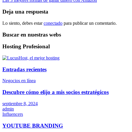
Las 3 mejores formas de ganar dinero con Amazon
de
entradas
Deja una respuesta
Lo siento, debes estar
conectado
para publicar un comentario.
Buscar en nuestras webs
Hosting Profesional
Entradas recientes
Negocios en línea
Descubre cómo elijo a mis socios estratégicos
septiembre 8, 2024
admin
Influencers
YOUTUBE BRANDING