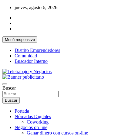
Saltar
jueves, agosto 6, 2026
al
contenido
Menú responsive
Distrito Emprendedores
Comunidad
Buscador Interno
Una iniciativa de Jose Manuel Fuentes Prieto
Teletrabajo y Negocios
Buscar
Buscar
Portada
Nómadas Digitales
Coworking
Negocios on-line
Ganar dinero con cursos on-line