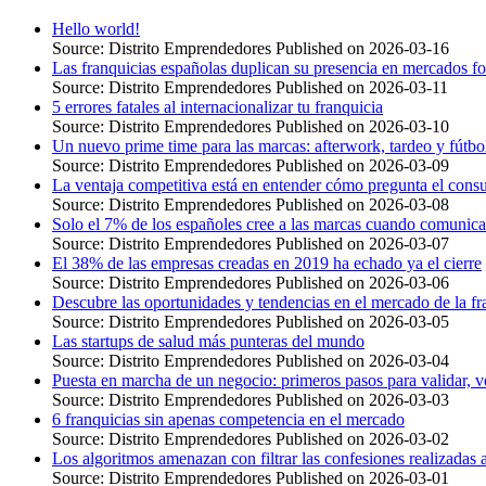
Hello world!
Source: Distrito Emprendedores
Published on 2026-03-16
Las franquicias españolas duplican su presencia en mercados f
Source: Distrito Emprendedores
Published on 2026-03-11
5 errores fatales al internacionalizar tu franquicia
Source: Distrito Emprendedores
Published on 2026-03-10
Un nuevo prime time para las marcas: afterwork, tardeo y fútb
Source: Distrito Emprendedores
Published on 2026-03-09
La ventaja competitiva está en entender cómo pregunta el cons
Source: Distrito Emprendedores
Published on 2026-03-08
Solo el 7% de los españoles cree a las marcas cuando comunica
Source: Distrito Emprendedores
Published on 2026-03-07
El 38% de las empresas creadas en 2019 ha echado ya el cierre
Source: Distrito Emprendedores
Published on 2026-03-06
Descubre las oportunidades y tendencias en el mercado de la fr
Source: Distrito Emprendedores
Published on 2026-03-05
Las startups de salud más punteras del mundo
Source: Distrito Emprendedores
Published on 2026-03-04
Puesta en marcha de un negocio: primeros pasos para validar, ve
Source: Distrito Emprendedores
Published on 2026-03-03
6 franquicias sin apenas competencia en el mercado
Source: Distrito Emprendedores
Published on 2026-03-02
Los algoritmos amenazan con filtrar las confesiones realizadas
Source: Distrito Emprendedores
Published on 2026-03-01