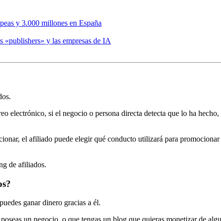
opeas y 3.000 millones en España
s «publishers» y las empresas de IA
dos.
rreo electrónico, si el negocio o persona directa detecta que lo ha hecho,
onar, el afiliado puede elegir qué conducto utilizará para promocionar 
ng de afiliados.
os?
 puedes ganar dinero gracias a él.
ue poseas un negocio, o que tengas un blog que quieras monetizar de alg