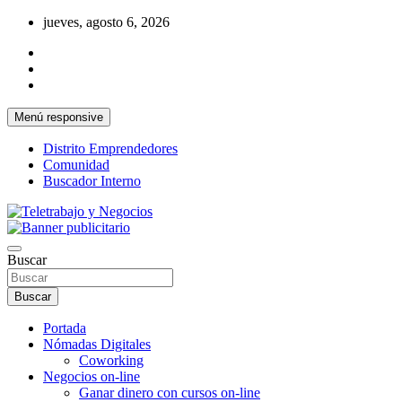
Saltar
jueves, agosto 6, 2026
al
contenido
Menú responsive
Distrito Emprendedores
Comunidad
Buscador Interno
Una iniciativa de Jose Manuel Fuentes Prieto
Teletrabajo y Negocios
Buscar
Buscar
Portada
Nómadas Digitales
Coworking
Negocios on-line
Ganar dinero con cursos on-line