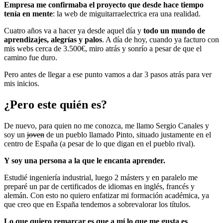
Empresa me confirmaba el proyecto que desde hace tiempo
tenía en mente
: la web de miguitarraelectrica era una realidad.
Cuatro años va a hacer ya desde aquel día y
todo un mundo de
aprendizajes, alegrías y palos
. A día de hoy, cuando ya facturo con
mis webs cerca de 3.500€, miro atrás y sonrío a pesar de que el
camino fue duro.
Pero antes de llegar a ese punto vamos a dar 3 pasos atrás para ver
mis inicios.
¿Pero este quién es?
De nuevo, para quien no me conozca, me llamo Sergio Canales y
soy un
joven
de un pueblo llamado Pinto, situado justamente en el
centro de España (a pesar de lo que digan en el pueblo rival).
Y soy una persona a la que le encanta aprender.
Estudié ingeniería industrial, luego 2 másters y en paralelo me
preparé un par de certificados de idiomas en inglés, francés y
alemán. Con esto no quiero enfatizar mi formación académica, ya
que creo que en España tendemos a sobrevalorar los títulos.
Lo que quiero remarcar es que a mí lo que me gusta es