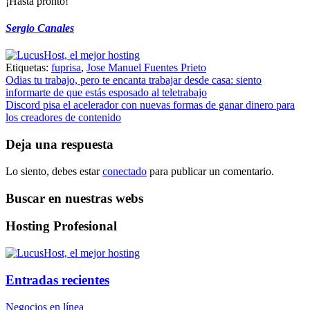
¡Hasta pronto!
Sergio Canales
Etiquetas:
fuprisa
,
Jose Manuel Fuentes Prieto
Navegación
Odias tu trabajo, pero te encanta trabajar desde casa: siento
informarte de que estás esposado al teletrabajo
de
Discord pisa el acelerador con nuevas formas de ganar dinero para
entradas
los creadores de contenido
Deja una respuesta
Lo siento, debes estar
conectado
para publicar un comentario.
Buscar en nuestras webs
Hosting Profesional
Entradas recientes
Negocios en línea