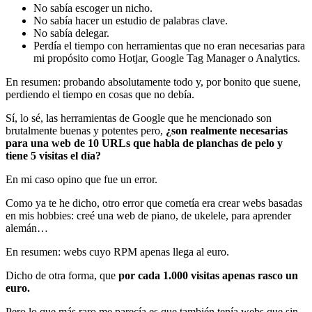
No sabía escoger un nicho.
No sabía hacer un estudio de palabras clave.
No sabía delegar.
Perdía el tiempo con herramientas que no eran necesarias para
mi propósito como Hotjar, Google Tag Manager o Analytics.
En resumen: probando absolutamente todo y, por bonito que suene,
perdiendo el tiempo en cosas que no debía.
Sí, lo sé, las herramientas de Google que he mencionado son
brutalmente buenas y potentes pero,
¿son realmente necesarias
para una web de 10 URLs que habla de planchas de pelo y
tiene 5 visitas el día?
En mi caso opino que fue un error.
Como ya te he dicho, otro error que cometía era crear webs basadas
en mis hobbies: creé una web de piano, de ukelele, para aprender
alemán…
En resumen: webs cuyo RPM apenas llega al euro.
Dicho de otra forma, que
por cada 1.000 visitas apenas rasco un
euro.
Pero lo que más raro me parecía es que también tenía webs que sin