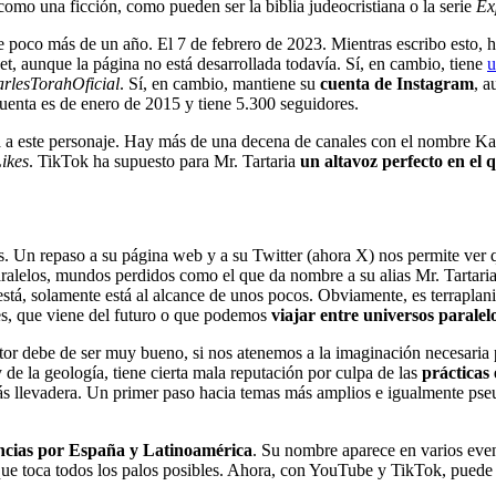
como una ficción, como pueden ser la biblia judeocristiana o la serie
Ex
 pie poco más de un año. El 7 de febrero de 2023. Mientras escribo esto, 
, aunque la página no está desarrollada todavía. Sí, en cambio, tiene
u
rlesTorahOficial
. Sí, en cambio, mantiene su
cuenta de
Instagram
, a
cuenta es de enero de 2015 y tiene 5.300 seguidores.
 este personaje. Hay más de una decena de canales con el nombre Karl
ikes
. TikTok ha supuesto para Mr. Tartaria
un altavoz perfecto en el 
os. Un repaso a su página web y a su Twitter (ahora X) nos permite ver
aralelos, mundos perdidos como el que da nombre a su alias Mr. Tartari
está, solamente está al alcance de unos pocos. Obviamente, es terraplan
es, que viene del futuro o que podemos
viajar entre universos paralel
tor debe de ser muy bueno, si nos atenemos a la imaginación necesaria
e la geología, tiene cierta mala reputación por culpa de las
prácticas 
más llevadera. Un primer paso hacia temas más amplios e igualmente ps
encias por España y Latinoamérica
. Su nombre aparece en varios even
e toca todos los palos posibles. Ahora, con YouTube y TikTok, puede l