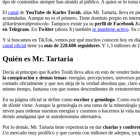
tipo de contenidos siempre han atraído al público. A quien se lo toma 
El
canal
de
YouTube de Karles Toràh
, alias Mr. Tartaria, lleva en
acumuladas. Aunque no es el primero. Tiene dominio propio en internet
@
karlestorahprotocolo
. Tampoco existe ya su
perfil de
Facebook
Ka
en Telegram
. En
Twitter
(ahora X) también
se mantiene activo
. Su 
Y si buscamos en TikTok, vemos por qué muchos conocen hoy en día a
canal oficial
tiene ya
más de 228.600 seguidores
. Y 1,3 millones de
L
Quién es Mr. Tartaria
Decía al principio que Karles Toràh lleva años en esto de vender bul
la conspiración y demás temas
: energías, percepciones, universos p
contado oficialmente y que nos aleja de la verdad absoluta que, claro 
mismo tiempo, fantasea con que somos descendientes de extraterrestr
En su página oficial se define como
escritor y gemólogo
. Como escri
de dónde viene. Aunque la gemología es una rama de la mineralogía y d
sirven para ordenar nuestras energías y curarnos o hacernos la vida 
demás amalgama que se autodenomina alternativa.
Por lo demás, Mr. Tartaria tiene experiencia en dar
charlas y confer
Un mercado muy prolífico y que cuenta con millones de adeptos, ya qu