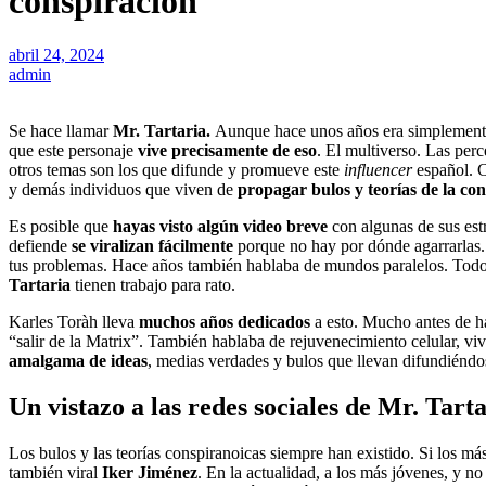
conspiración
abril 24, 2024
admin
Se hace llamar
Mr. Tartaria.
Aunque hace unos años era simplemen
que este personaje
vive precisamente de eso
. El multiverso. Las per
otros temas son los que difunde y promueve este
influencer
español. C
y demás individuos que viven de
propagar bulos y teorías de la co
Es posible que
hayas visto algún video breve
con algunas de sus estr
defiende
se viralizan fácilmente
porque no hay por dónde agarrarlas. 
tus problemas. Hace años también hablaba de mundos paralelos. To
Tartaria
tienen trabajo para rato.
Karles Toràh lleva
muchos años dedicados
a esto. Mucho antes de ha
“salir de la Matrix”. También hablaba de rejuvenecimiento celular, viv
amalgama de ideas
, medias verdades y bulos que llevan difundiéndos
Un vistazo a las redes sociales de Mr. Tart
Los bulos y las teorías conspiranoicas siempre han existido. Si los má
también viral
Iker Jiménez
. En la actualidad, a los más jóvenes, y no