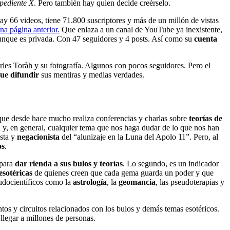
pediente X
. Pero también hay quien decide creérselo.
hay 66 videos, tiene 71.800 suscriptores y más de un millón de vistas
na página anterior.
Que enlaza a un canal de YouTube ya inexistente,
unque es privada. Con 47 seguidores y 4 posts. Así como su
cuenta
es Toràh y su fotografía. Algunos con pocos seguidores. Pero el
que difundir
sus mentiras y medias verdades.
 que desde hace mucho realiza conferencias y charlas sobre
teorías de
a y, en general, cualquier tema que nos haga dudar de lo que nos han
ista y
negacionista
del “alunizaje en la Luna del Apolo 11”. Pero, al
os
.
 para
dar rienda a sus bulos y teorías
. Lo segundo, es un indicador
esotéricas
de quienes creen que cada gema guarda un poder y que
eudocientíficos como la
astrología
, la
geomancia
, las pseudoterapias y
tos y circuitos relacionados con los bulos y demás temas esotéricos.
legar a millones de personas.