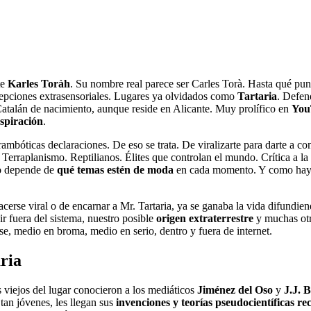
te
Karles Toràh
. Su nombre real parece ser Carles Torà. Hasta qué pun
cepciones extrasensoriales. Lugares ya olvidados como
Tartaria
. Defen
atalán de nacimiento, aunque reside en Alicante. Muy prolífico en
You
nspiración
.
ambóticas declaraciones. De eso se trata. De viralizarte para darte a con
Terraplanismo. Reptilianos. Élites que controlan el mundo. Crítica a 
do depende de
qué temas estén de moda
en cada momento. Y como hay t
cerse viral o de encarnar a Mr. Tartaria, ya se ganaba la vida difundi
ir fuera del sistema, nuestro posible
origen extraterrestre
y muchas otra
e, medio en broma, medio en serio, dentro y fuera de internet.
aria
s viejos del lugar conocieron a los mediáticos
Jiménez del Oso
y
J.J. B
 tan jóvenes, les llegan sus
invenciones y teorías pseudocientíficas rec