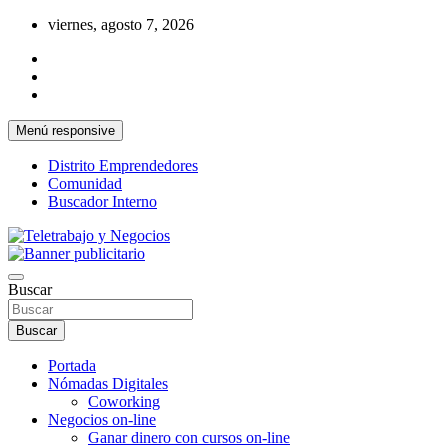
Saltar
viernes, agosto 7, 2026
al
contenido
Menú responsive
Distrito Emprendedores
Comunidad
Buscador Interno
Una iniciativa de Jose Manuel Fuentes Prieto
Teletrabajo y Negocios
Buscar
Buscar
Portada
Nómadas Digitales
Coworking
Negocios on-line
Ganar dinero con cursos on-line