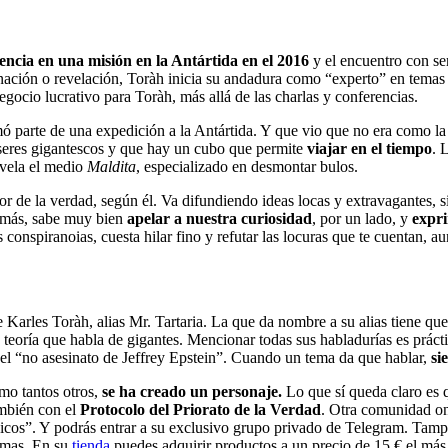
encia en una misión en la Antártida en el 2016
y el encuentro con se
minación o revelación, Toràh inicia su andadura como “experto” en temas 
egocio lucrativo para Toràh, más allá de las charlas y conferencias.
ormó parte de una expedición a la Antártida. Y que vio que no era com
seres gigantescos y que hay un cubo que permite
viajar en el tiempo
. 
evela el medio
Maldita
, especializado en desmontar bulos.
or de la verdad, según él. Va difundiendo ideas locas y extravagantes, 
demás, sabe muy bien
apelar a nuestra curiosidad
, por un lado, y
expri
 conspiranoias, cuesta hilar fino y refutar las locuras que te cuentan, a
 Karles Toràh, alias Mr. Tartaria. La que da nombre a su alias tiene que
a teoría que habla de gigantes. Mencionar todas sus habladurías es prác
 el “no asesinato de Jeffrey Epstein”. Cuando un tema da que hablar,
si
omo tantos otros,
se ha creado
un personaje.
Lo que sí queda claro es 
ambién con el
Protocolo del Priorato de la Verdad
. Otra comunidad onl
icos”. Y podrás entrar a su exclusivo grupo privado de Telegram. Tamp
gemas. En su
tienda
puedes adquirir productos a un precio de 15 € el más 