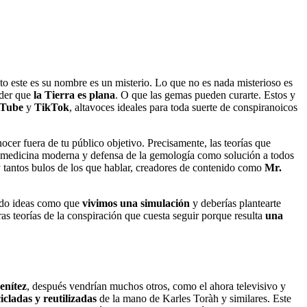
to este es su nombre es un misterio. Lo que no es nada misterioso es
der que
la Tierra es plana
. O que las gemas pueden curarte. Estos y
Tube
y
TikTok
, altavoces ideales para toda suerte de conspiranoicos
ocer fuera de tu público objetivo. Precisamente, las teorías que
la medicina moderna y defensa de la gemología como solución a todos
antos bulos de los que hablar, creadores de contenido como
Mr.
endo ideas como que
vivimos una simulación
y deberías plantearte
s teorías de la conspiración que cuesta seguir porque resulta
una
enítez
, después vendrían muchos otros, como el ahora televisivo y
icladas y reutilizadas
de la mano de Karles Toràh y similares. Este