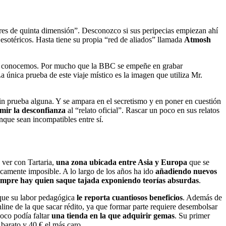
res de quinta dimensión”. Desconozco si sus peripecias empiezan ahí
esotéricos. Hasta tiene su propia “red de aliados” llamada
Atmosh
o la conocemos. Por mucho que la BBC se empeñe en grabar
La única prueba de este viaje místico es la imagen que utiliza Mr.
sin prueba alguna. Y se ampara en el secretismo y en poner en cuestión
mir la desconfianza
al “relato oficial”. Rascar un poco en sus relatos
unque sean incompatibles entre sí.
 ver con Tartaria,
una zona ubicada entre Asia y Europa
que se
ticamente imposible. A lo largo de los años ha ido
añadiendo nuevos
empre hay quien saque tajada exponiendo teorías absurdas
.
que su labor pedagógica
le reporta cuantiosos beneficios
. Además de
ine de la que sacar rédito, ya que formar parte requiere desembolsar
oco podía faltar
una tienda en la que adquirir gemas
. Su primer
barato y 40 € el más caro.