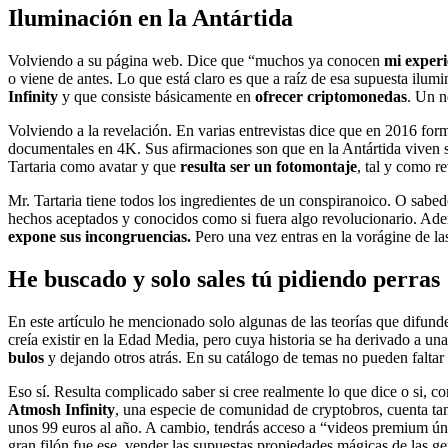
Iluminación en la Antártida
Volviendo a su página web. Dice que “muchos ya conocen
mi experi
o viene de antes. Lo que está claro es que a raíz de esa supuesta ilu
Infinity
y que consiste básicamente en
ofrecer criptomonedas
. Un n
Volviendo a la revelación. En varias entrevistas dice que en 2016 f
documentales en 4K. Sus afirmaciones son que en la Antártida viven 
Tartaria como avatar y que
resulta ser un fotomontaje
, tal y como r
Mr. Tartaria tiene todos los ingredientes de un conspiranoico. O sabed
hechos aceptados y conocidos como si fuera algo revolucionario. A
expone sus incongruencias.
Pero una vez entras en la vorágine de las
He buscado y solo sales tú pidiendo perras
En este artículo he mencionado solo algunas de las teorías que difunde
creía existir en la Edad Media, pero cuya historia se ha derivado a un
bulos
y dejando otros atrás. En su catálogo de temas no pueden faltar
Eso sí. Resulta complicado saber si cree realmente lo que dice o si, c
Atmosh Infinity
, una especie de comunidad de cryptobros, cuenta t
unos 99 euros al año. A cambio, tendrás acceso a “videos premium ún
gran filón fue ese, vender las supuestas propiedades mágicas de las 