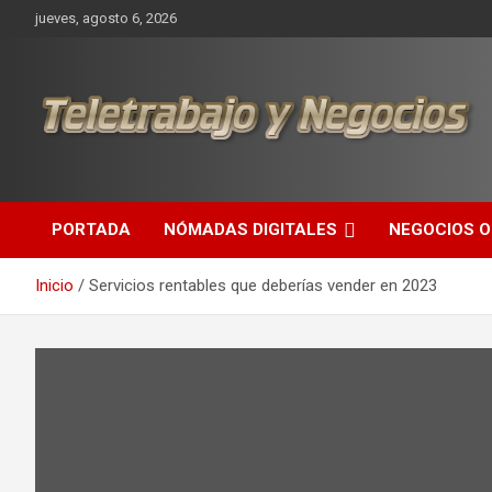
Saltar
jueves, agosto 6, 2026
al
contenido
Una iniciativa de Jose Manuel Fuentes Prieto
Teletrabajo y Negocios
PORTADA
NÓMADAS DIGITALES
NEGOCIOS O
Inicio
Servicios rentables que deberías vender en 2023