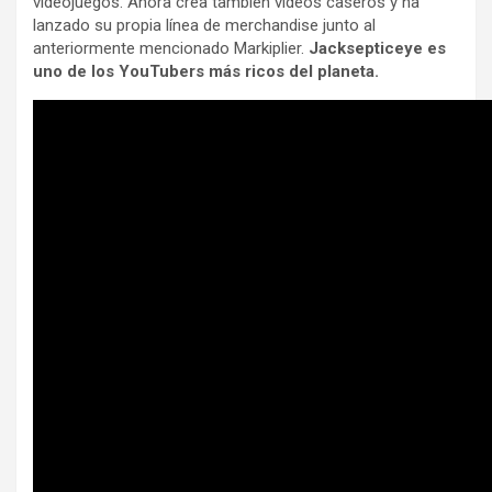
videojuegos. Ahora crea también vídeos caseros y ha
lanzado su propia línea de merchandise junto al
anteriormente mencionado Markiplier.
Jacksepticeye es
uno de los YouTubers más ricos del planeta.