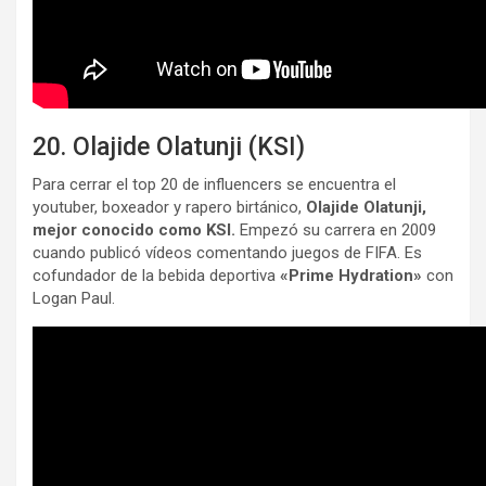
20. Olajide Olatunji (KSI)
Para cerrar el top 20 de influencers se encuentra el
youtuber, boxeador y rapero birtánico,
Olajide Olatunji,
mejor conocido como KSI.
Empezó su carrera en 2009
cuando publicó vídeos comentando juegos de FIFA. Es
cofundador de la bebida deportiva
«Prime Hydration»
con
Logan Paul.