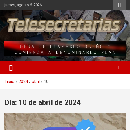
Saltar
jueves, agosto 6, 2026
al
contenido
Una iniciativa de Jose Manuel Fuentes Prieto
Telesecretarias
Inicio
2024
abril
10
Día:
10 de abril de 2024