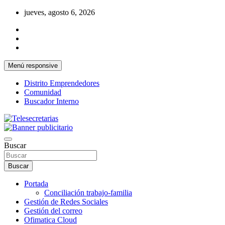
Saltar
jueves, agosto 6, 2026
al
contenido
Menú responsive
Distrito Emprendedores
Comunidad
Buscador Interno
Una iniciativa de Jose Manuel Fuentes Prieto
Telesecretarias
Buscar
Buscar
Portada
Conciliación trabajo-familia
Gestión de Redes Sociales
Gestión del correo
Ofimatica Cloud