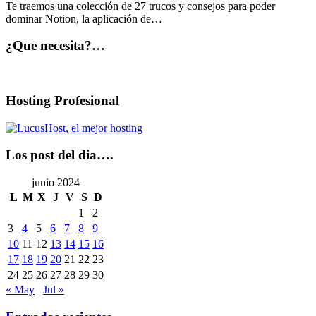
Te traemos una colección de 27 trucos y consejos para poder
dominar Notion, la aplicación de…
¿Que necesita?…
Hosting Profesional
Los post del dia….
junio 2024
L
M
X
J
V
S
D
1
2
3
4
5
6
7
8
9
10
11
12
13
14
15
16
17
18
19
20
21
22
23
24
25
26
27
28
29
30
« May
Jul »