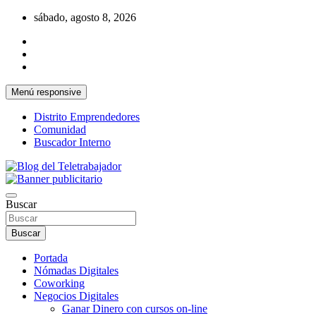
Saltar
sábado, agosto 8, 2026
al
contenido
Menú responsive
Distrito Emprendedores
Comunidad
Buscador Interno
Una iniciativa de Jose Manuel Fuentes Prieto
Blog del Teletrabajador
Buscar
Buscar
Portada
Nómadas Digitales
Coworking
Negocios Digitales
Ganar Dinero con cursos on-line