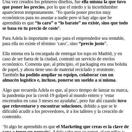
Una vez creados los primeros diseños, fue
ella misma la que tuvo
que poner los precios
, por lo que el miedo y la incertidumbre
aparecieron tempranamente. ‘Yo quería poner precios muy
económicos para no asustar a nadie pero si hay algo que he
aprendido es que
“lo caro” o “lo barato” no existe, sino que todo
se basa en tu precio de coste’
.
Para Adela lo importante es que para el emprendedor sea rentable,
para ella no existe el término ‘caro’, sino
“precio justo
”.
Ella misma era la encargada de entregar los tops en Madrid, y en
caso de ser fuera de la ciudad, contrató un servicio de envíos
económico. Comenta que, al principio, el packaging era una bolsita
de papel, y ahora tiene uno de material reciclado y resistente.
También
ha podido ampliar su equipo, colaborar con un
almacén logístico e, incluso, ponerse un sueldo a sí misma
.
Algo que recuerda Adela es que, al poco tiempo de lanzar su marca,
la pandemia por la covid-19 golpeó al mundo entero y ‘estar
encerrados en casa 3 meses no ayudaba’, pero fue ahí cuando
tuvo
que reinventarse y encontrar soluciones
, debido a que se le
dificultó acudir a los proveedores, ir a los talleres y la creación de
contenido.
‘Si algo he aprendido es que
el Marketing que creas es la clave de
cara a tener un negocio
‘. Adela sabe que su target, al ser niñas y