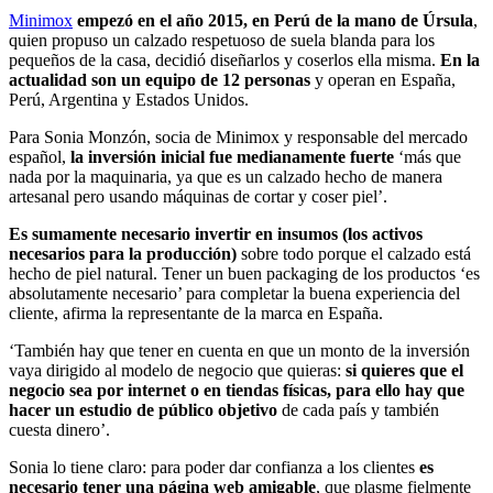
Minimox
empezó en el año 2015, en Perú de la mano de Úrsula
,
quien propuso un calzado respetuoso de suela blanda para los
pequeños de la casa, decidió diseñarlos y coserlos ella misma.
En la
actualidad son un equipo de 12 personas
y operan en España,
Perú, Argentina y Estados Unidos.
Para Sonia Monzón, socia de Minimox y responsable del mercado
español,
la inversión inicial fue medianamente fuerte
‘más que
nada por la maquinaria, ya que es un calzado hecho de manera
artesanal pero usando máquinas de cortar y coser piel’.
Es sumamente necesario invertir en insumos (los activos
necesarios para la producción)
sobre todo porque el calzado está
hecho de piel natural. Tener un buen packaging de los productos ‘es
absolutamente necesario’ para completar la buena experiencia del
cliente, afirma la representante de la marca en España.
‘También hay que tener en cuenta en que un monto de la inversión
vaya dirigido al modelo de negocio que quieras:
si quieres que el
negocio sea por internet o en tiendas físicas, para ello hay que
hacer un estudio de público objetivo
de cada país y también
cuesta dinero’.
Sonia lo tiene claro: para poder dar confianza a los clientes
es
necesario tener una página web amigable
, que plasme fielmente