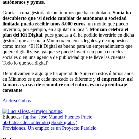
autónomos y pymes
.
Gracias a una gestoría de autónomos que ha contratado,
Sonia ha
descubierto que ‘si decido cambiar de autónoma a sociedad
limitada puedo recibir unos 8.000 euros
, un monto que puedo
invertirlo, por ejemplo, en alquilar un local’.
Monzón celebra el
plan del Kit Digital
, pues gracias a él ha podido invertirlo en dicha
gestoría que asesora a Minimox en temas legales y de impuestos
como marca. ‘El Kit Digital es bueno para un emprendimiento que
quiere digitalizarse, ya que se puede invertir en pauta en redes
sociales o en una agencia de publicidad que te lleve las cuentas.
Todo lo que sea digital’.
Definitivamente algo que ha aprendido Sonia en estos últimos años
en Minimox es que cada mercado es diferente y
el emprender, así
la marca ya sea de renombre en el rubro, es un aprendizaje
constante
.
Andrea Cubas
Etiquetas:
fuprisa
,
Jose Manuel Fuentes Prieto
Navegación
500 Ideas de contenido (ebook gratis )
Provisiones. Un empleo es un Proyecto Paralelo
de