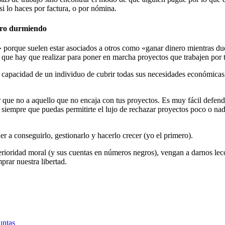
i lo haces por factura, o por nómina.
nero durmiendo
 porque suelen estar asociados a otros como «ganar dinero mientras du
 que hay que realizar para poner en marcha proyectos que trabajen por t
 capacidad de un individuo de cubrir todas sus necesidades económicas s
 decir que no a aquello que no encaja con tus proyectos. Es muy fácil d
i siempre que puedas permitirte el lujo de rechazar proyectos poco o na
er a conseguirlo, gestionarlo y hacerlo crecer (yo el primero).
ioridad moral (y sus cuentas en números negros), vengan a darnos leccio
rar nuestra libertad.
untas