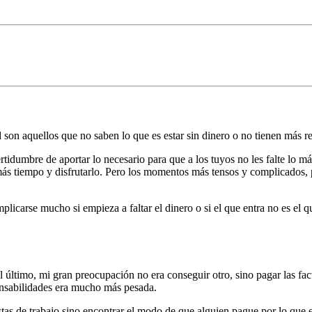
 son aquellos que no saben lo que es estar sin dinero o no tienen más r
rtidumbre de aportar lo necesario para que a los tuyos no les falte lo m
ás tiempo y disfrutarlo. Pero los momentos más tensos y complicados,
plicarse mucho si empieza a faltar el dinero o si el que entra no es el 
l último, mi gran preocupación no era conseguir otro, sino pagar las fac
nsabilidades era mucho más pesada.
vistas de trabajo sino encontrar el modo de que alguien pague por lo que