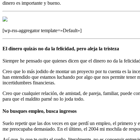
dinero es importante y bueno.
[wp-rss-aggregator template=»Default»]
El dinero quizás no da la felicidad, pero aleja la tristeza
Siempre he pensado que quienes dicen que el dinero no da la felicidad
Creo que lo más jodido de montar un proyecto por tu cuenta es la ince
han entendido que estamos luchando por algo que nos permite tener m
incertidumbres financieras.
Creo que cualquier relación, de amistad, de pareja, familiar, puede com
para que el maldito parné no lo joda todo.
No busques empleo, busca ingresos
Suelo repetir que las dos veces en que perdí un empleo, el primero y e
me preocupaba demasiado. En el último, el 2004 mi mochila de respo
Así que, lo que te quita el sueño, literalmente, no es conseguir entre