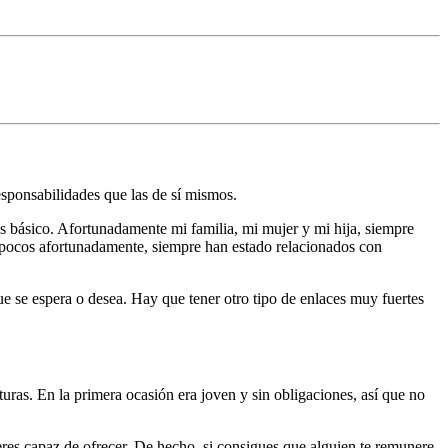
esponsabilidades que las de sí mismos.
ás básico. Afortunadamente mi familia, mi mujer y mi hija, siempre
 pocos afortunadamente, siempre han estado relacionados con
que se espera o desea. Hay que tener otro tipo de enlaces muy fuertes
turas. En la primera ocasión era joven y sin obligaciones, así que no
 eres capaz de ofrecer. De hecho, si consigues que alguien te remunere