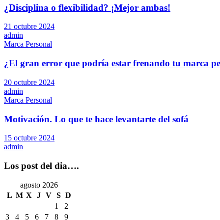
¿Disciplina o flexibilidad? ¡Mejor ambas!
21 octubre 2024
admin
Marca Personal
¿El gran error que podría estar frenando tu marca p
20 octubre 2024
admin
Marca Personal
Motivación. Lo que te hace levantarte del sofá
15 octubre 2024
admin
Los post del dia….
agosto 2026
L
M
X
J
V
S
D
1
2
3
4
5
6
7
8
9