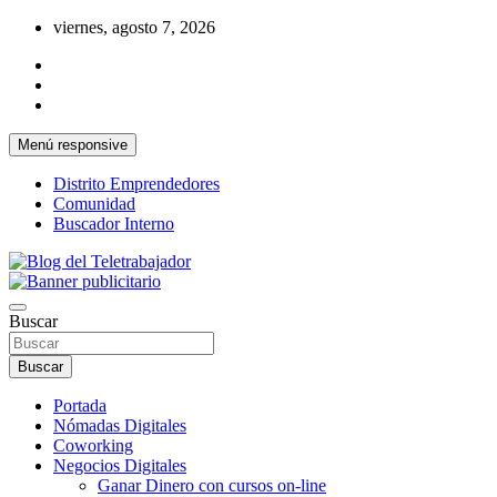
Saltar
viernes, agosto 7, 2026
al
contenido
Menú responsive
Distrito Emprendedores
Comunidad
Buscador Interno
Una iniciativa de Jose Manuel Fuentes Prieto
Blog del Teletrabajador
Buscar
Buscar
Portada
Nómadas Digitales
Coworking
Negocios Digitales
Ganar Dinero con cursos on-line