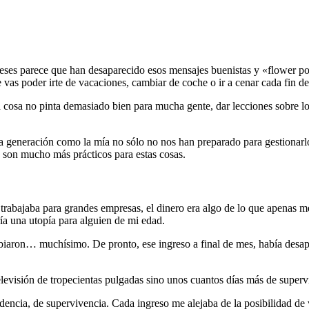
eses parece que han desaparecido esos mensajes buenistas y «flower po
as poder irte de vacaciones, cambiar de coche o ir a cenar cada fin de 
cosa no pinta demasiado bien para mucha gente, dar lecciones sobre lo 
na generación como la mía no sólo no nos han preparado para gestionarlo
son mucho más prácticos para estas cosas.
 trabajaba para grandes empresas, el dinero era algo de lo que apenas m
a una utopía para alguien de mi edad.
iaron… muchísimo. De pronto, ese ingreso a final de mes, había desapa
evisión de tropecientas pulgadas sino unos cuantos días más de supervi
encia, de supervivencia. Cada ingreso me alejaba de la posibilidad de vo