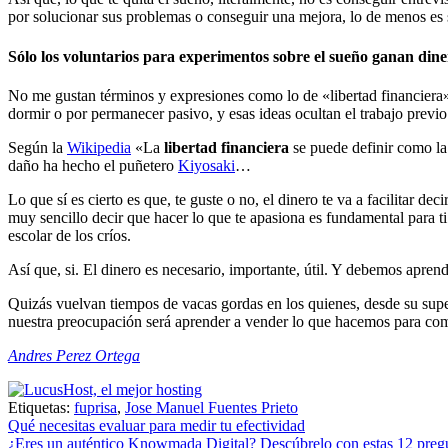
por solucionar sus problemas o conseguir una mejora, lo de menos es s
Sólo los voluntarios para experimentos sobre el sueño ganan di
No me gustan términos y expresiones como lo de «libertad financiera»
dormir o por permanecer pasivo, y esas ideas ocultan el trabajo previo
Según la
Wikipedia
«La
libertad financiera
se puede definir como la
daño ha hecho el puñetero
Kiyosaki
…
Lo que sí es cierto es que, te guste o no, el dinero te va a facilitar
muy sencillo decir que hacer lo que te apasiona es fundamental para t
escolar de los críos.
Así que, si. El dinero es necesario, importante, útil. Y debemos aprend
Quizás vuelvan tiempos de vacas gordas en los quienes, desde su super
nuestra preocupación será aprender a vender lo que hacemos para comp
Andres Perez Ortega
Etiquetas:
fuprisa
,
Jose Manuel Fuentes Prieto
Navegación
Qué necesitas evaluar para medir tu efectividad
¿Eres un auténtico Knowmada Digital? Descúbrelo con estas 12 preg