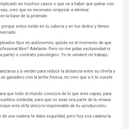
 complicado en muchos casos o que va a haber que pelear con
osas, creo que es necesario empezar a eliminar
en la base de la pirámide.
, porque estos están en tu cabeza y en tus dedos y tienes
 mercado.
mpleados fijos en autónomos, quizás es el momento de que
esional libre? Adelante. Pero no me pidas exclusividad ni
arte) o contrato psicológico. Yo te venderé mi trabajo,
arse y a vender para reducir la distancia entre su oferta y
 un ganadero con la leche fresca, no creo que a ti te cueste
l para que todo el mundo conozca de lo que eres capaz, para
sueldos estándar, para que no seas una parte de la «masa
e porque eres el/la único/a responsable de tu «producción».
e de una cadena te daba seguridad, pero hoy esa cadena la