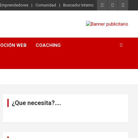
o Emprendedores
Comunidad
Buscador Interno
OCIÓN WEB
COACHING
¿Que necesita?….