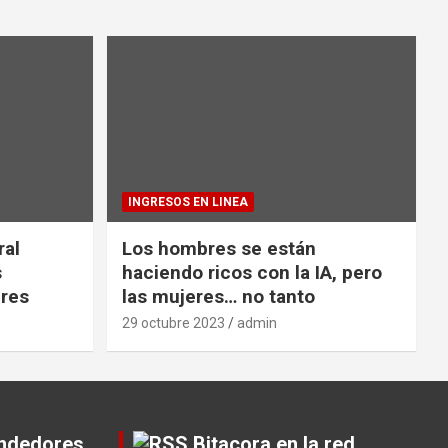
INGRESOS EN LINEA
ral
Los hombres se están
s
haciendo ricos con la IA, pero
eres
las mujeres… no tanto
29 octubre 2023
admin
endedores
Bitacora en la red