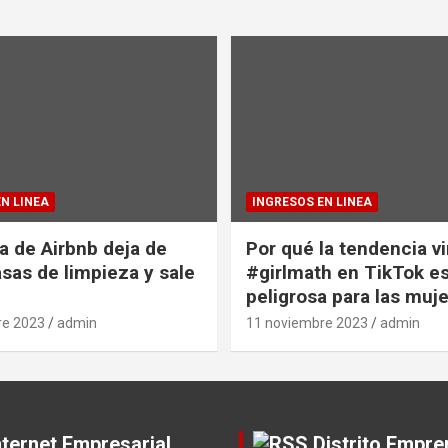
N LINEA
INGRESOS EN LINEA
na de Airbnb deja de
Por qué la tendencia vi
asas de limpieza y sale
#girlmath en TikTok e
peligrosa para las muj
re 2023
admin
11 noviembre 2023
admin
nternet Empresarial
Distrito Empr