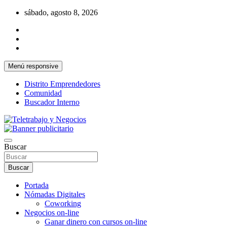
Saltar
sábado, agosto 8, 2026
al
contenido
Menú responsive
Distrito Emprendedores
Comunidad
Buscador Interno
Una iniciativa de Jose Manuel Fuentes Prieto
Teletrabajo y Negocios
Buscar
Buscar
Portada
Nómadas Digitales
Coworking
Negocios on-line
Ganar dinero con cursos on-line