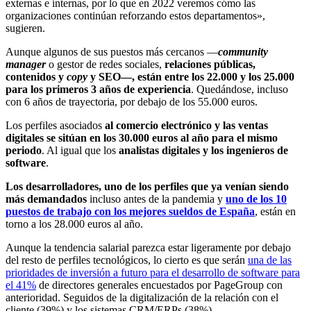
externas e internas, por lo que en 2022 veremos cómo las
organizaciones continúan reforzando estos departamentos»,
sugieren.
Aunque algunos de sus puestos más cercanos —
community
manager
o gestor de redes sociales,
relaciones públicas,
contenidos y
copy
y SEO—, están entre los 22.000 y los 25.000
para los primeros 3 años de experiencia
. Quedándose, incluso
con 6 años de trayectoria, por debajo de los 55.000 euros.
Los perfiles asociados
al comercio electrónico y las ventas
digitales se sitúan en los 30.000 euros al año para el mismo
periodo
. Al igual que los
analistas digitales y los ingenieros de
software
.
Los desarrolladores, uno de los perfiles que ya venían siendo
más demandados
incluso antes de la pandemia y
uno de los 10
puestos de trabajo con los mejores sueldos de España
, están en
torno a los 28.000 euros al año.
Aunque la tendencia salarial parezca estar ligeramente por debajo
del resto de perfiles tecnológicos, lo cierto es que serán
una de las
prioridades de inversión a futuro para el desarrollo de software para
el 41%
de directores generales encuestados por PageGroup con
anterioridad. Seguidos de la digitalización de la relación con el
cliente (39%) y los sistemas CRM/ERPs (38%).