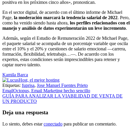
positiva en los próximos cinco años», pronostican.
En el sector digital, de acuerdo con el último informe de Michael
Page,
la moderación marcará la tendencia salarial de 2022
. Pero,
como ha venido siendo hasta ahora,
los perfiles relacionados con el
manejo y análisis de datos experimentarán un leve incremento
.
Además, según el Estudio de Remuneración 2022 de Michael Page,
el paquete salarial se acompaña de un porcentaje variable que oscila
entre el 10% y el 20% y cuestiones de salario emocional —carrera,
formación, flexibilidad, teletrabajo…—. De acuerdo con los
expertos, estas condiciones serán imprescindibles para retener y
captar nuevo talento.
Kamila Barca
Etiquetas:
fuprisa
,
Jose Manuel Fuentes Prieto
Navegación
EmailOctopus, Email Marketing hecho sencillo
GUÍA PARA ANALIZAR LA VIABILIDAD DE VENTA DE
de
UN PRODUCTO
entradas
Deja una respuesta
Lo siento, debes estar
conectado
para publicar un comentario.