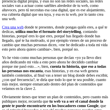
presencia digital propia, y esas no son las redes sociales, las redes
sociales van a actuar como satélites alrededor de tu web, como
altavoces, pero tú necesitas esa casa digital, que es ese alojamiento,
esa cubierta digital que sea tuya, y esa es tu web, por lo tanto crea
una web.
Crea una web
donde te presentes, donde pongas quién eres, a qué te
dedicas,
utiliza mucho el formato del storytelling
, contando
historias, porqué eres lo que eres, porqué has llegado donde has
llegado, qué te ha motivado, si por ejemplo vienes de un proceso de
cambio que muchas personas dicen, «me he dedicado a toda mi vida
esto pero ahora quiero cambiar», bien, porqué no.
Yo he visto como muchas personas que decían «yo ya llevo diez
años dedicando mi vida a esto pero ahora he decidido cambiar
porque me pasó esto…», bien,
cuenta tu historia, que eso a todas
las personas nos encanta
, esas historias, y en esa web genera
también contenidos, al final vas a tener un blog donde debes escribir,
¿con qué frecuencia?, te diría que todo lo que te sea posible, cuanto
más mejor, siempre enmarcado dentro del plan de contenidos que
veíamos en la clave 2.
Obviamente tienes que tener un plan de contenidos, pero cuanto más
publiques mejor, recuerda que
tu web va a ser el canal donde la
gente te puede encontrarte en los buscadores como Google
, que