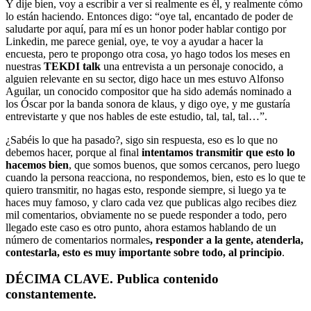
Y dije bien, voy a escribir a ver si realmente es él, y realmente cómo
lo están haciendo. Entonces digo: “oye tal, encantado de poder de
saludarte por aquí, para mí es un honor poder hablar contigo por
Linkedin, me parece genial, oye, te voy a ayudar a hacer la
encuesta, pero te propongo otra cosa, yo hago todos los meses en
nuestras
TEKDI talk
una entrevista a un personaje conocido, a
alguien relevante en su sector, digo hace un mes estuvo Alfonso
Aguilar, un conocido compositor que ha sido además nominado a
los Óscar por la banda sonora de klaus, y digo oye, y me gustaría
entrevistarte y que nos hables de este estudio, tal, tal, tal…”.
¿Sabéis lo que ha pasado?, sigo sin respuesta, eso es lo que no
debemos hacer, porque al final
intentamos transmitir que esto lo
hacemos bien
, que somos buenos, que somos cercanos, pero luego
cuando la persona reacciona, no respondemos, bien, esto es lo que te
quiero transmitir, no hagas esto, responde siempre, si luego ya te
haces muy famoso, y claro cada vez que publicas algo recibes diez
mil comentarios, obviamente no se puede responder a todo, pero
llegado este caso es otro punto, ahora estamos hablando de un
número de comentarios normales
, responder a la gente, atenderla,
contestarla, esto es muy importante sobre todo, al principio
.
DÉCIMA CLAVE. Publica contenido
constantemente.