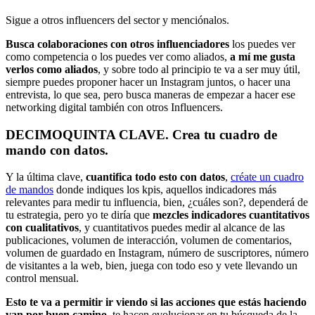
Sigue a otros influencers del sector y menciónalos.
Busca colaboraciones con otros influenciadores
los puedes ver
como competencia o los puedes ver como aliados,
a mí me gusta
verlos como aliados
, y sobre todo al principio te va a ser muy útil,
siempre puedes proponer hacer un Instagram juntos, o hacer una
entrevista, lo que sea, pero busca maneras de empezar a hacer ese
networking digital también con otros Influencers.
DECIMOQUINTA CLAVE. Crea tu cuadro de
mando con datos.
Y la última clave,
cuantifica todo esto con datos
,
créate un cuadro
de mandos
donde indiques los kpis, aquellos indicadores más
relevantes para medir tu influencia, bien, ¿cuáles son?, dependerá de
tu estrategia, pero yo te diría que
mezcles indicadores cuantitativos
con cualitativos
, y cuantitativos puedes medir al alcance de las
publicaciones, volumen de interacción, volumen de comentarios,
volumen de guardado en Instagram, número de suscriptores, número
de visitantes a la web, bien, juega con todo eso y vete llevando un
control mensual.
Esto te va a permitir ir viendo si las acciones que estás haciendo
van por buen camino
, te hacen evolucionar en tu búsqueda de la