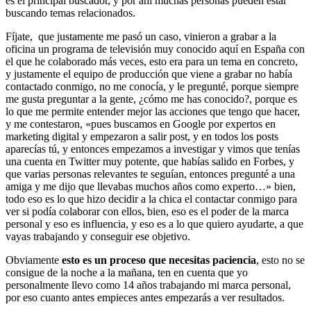
es el principal buscador, y por ahí muchas personas pueden estar
buscando temas relacionados.
Fíjate, que justamente me pasó un caso, vinieron a grabar a la
oficina un programa de televisión muy conocido aquí en España con
el que he colaborado más veces, esto era para un tema en concreto,
y justamente el equipo de producción que viene a grabar no había
contactado conmigo, no me conocía, y le pregunté, porque siempre
me gusta preguntar a la gente, ¿cómo me has conocido?, porque es
lo que me permite entender mejor las acciones que tengo que hacer,
y me contestaron, «pues buscamos en Google por expertos en
marketing digital y empezaron a salir post, y en todos los posts
aparecías tú, y entonces empezamos a investigar y vimos que tenías
una cuenta en Twitter muy potente, que habías salido en Forbes, y
que varias personas relevantes te seguían, entonces pregunté a una
amiga y me dijo que llevabas muchos años como experto…» bien,
todo eso es lo que hizo decidir a la chica el contactar conmigo para
ver si podía colaborar con ellos, bien, eso es el poder de la marca
personal y eso es influencia, y eso es a lo que quiero ayudarte, a que
vayas trabajando y conseguir ese objetivo.
Obviamente
esto es un proceso que necesitas paciencia
, esto no se
consigue de la noche a la mañana, ten en cuenta que yo
personalmente llevo como 14 años trabajando mi marca personal,
por eso cuanto antes empieces antes empezarás a ver resultados.