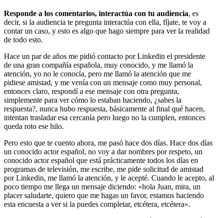
Responde a los comentarios, interactúa con tu audiencia
, es
decir, si la audiencia te pregunta interactúa con ella, fíjate, te voy a
contar un caso, y esto es algo que hago siempre para ver la realidad
de todo esto.
Hace un par de años me pidió contacto por Linkedin el presidente
de una gran compañía española, muy conocido, y me llamó la
atención, yo no le conocía, pero me llamó la atención que me
pidiese amistad, y me venía con un mensaje como muy personal,
entonces claro, respondí a ese mensaje con otra pregunta,
simplemente para ver cómo lo estaban haciendo, ¿sabes la
respuesta?, nunca hubo respuesta, básicamente al final qué hacen,
intentan trasladar esa cercanía pero luego no la cumplen, entonces
queda roto ese hilo.
Pero esto que te cuento ahora, me pasó hace dos días. Hace dos días
un conocido actor español, no voy a dar nombres por respeto, un
conocido actor español que está prácticamente todos los días en
programas de televisión, me escribe, me pide solicitud de amistad
por Linkedin, me llamó la atención, y le acepté. Cuando le acepto, al
poco tiempo me llega un mensaje diciendo: «hola Juan, mira, un
placer saludarte, quiero que me hagas un favor, estamos haciendo
esta encuesta a ver si la puedes completar, etcétera, etcétera».