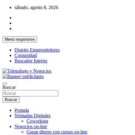
Saltar
sábado, agosto 8, 2026
al
contenido
Menú responsive
Distrito Emprendedores
Comunidad
Buscador Interno
Una iniciativa de Jose Manuel Fuentes Prieto
Teletrabajo y Negocios
Buscar
Buscar
Portada
Nómadas Digitales
Coworking
Negocios on-line
Ganar dinero con cursos on-line