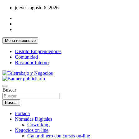
Saltar
jueves, agosto 6, 2026
al
contenido
Menú responsive
Distrito Emprendedores
Comunidad
Buscador Interno
Una iniciativa de Jose Manuel Fuentes Prieto
Teletrabajo y Negocios
Buscar
Buscar
Portada
Nómadas Digitales
Coworking
Negocios on-line
Ganar dinero con cursos on-line