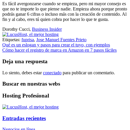
Es fácil avergonzarse cuando se empieza, pero mi mayor consejo es
que no te importe lo que piense nadie. Empieza ahora porque pronto
podrás ganar 6 cifras o incluso más con la creación de contenido. Al
fin y al cabo, eres tú quien cobra por hacer lo que te gusta.
Dorothy Cucci
,
Business Insider
Etiquetas:
fuprisa
,
Jose Manuel Fuentes Prieto
Navegación
Qué es un eslogan y pasos para crear el tuyo, con ejemplos
Cómo hacer el registro de marca en Amazon en 7 pasos fáciles
de
entradas
Deja una respuesta
Lo siento, debes estar
conectado
para publicar un comentario.
Buscar en nuestras webs
Hosting Profesional
Entradas recientes
Negocios en línea