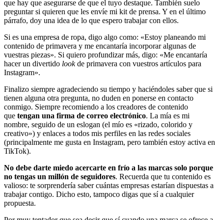
que hay que asegurarse de que el tuyo destaque. También suelo
preguntar si quieren que les envíe mi kit de prensa. Y en el último
párrafo, doy una idea de lo que espero trabajar con ellos.
Si es una empresa de ropa, digo algo como: «Estoy planeando mi
contenido de primavera y me encantaría incorporar algunas de
vuestras piezas». Si quiero profundizar más, digo: «Me encantaría
hacer un divertido
look
de primavera con vuestros artículos para
Instagram».
Finalizo siempre agradeciendo su tiempo y haciéndoles saber que si
tienen alguna otra pregunta, no duden en ponerse en contacto
conmigo. Siempre recomiendo a los creadores de contenido
que
tengan una firma de correo electrónico
. La mía es mi
nombre, seguido de un eslogan (el mío es «rizado, colorido y
creativo») y enlaces a todos mis perfiles en las redes sociales
(principalmente me gusta en Instagram, pero también estoy activa en
TikTok).
No debe darte miedo acercarte en frío a las marcas solo porque
no tengas un millón de seguidores
. Recuerda que tu contenido es
valioso: te sorprendería saber cuántas empresas estarían dispuestas a
trabajar contigo. Dicho esto, tampoco digas que sí a cualquier
propuesta.
Por muy tentador que sea decir que sí cuando una marca se ofrece a