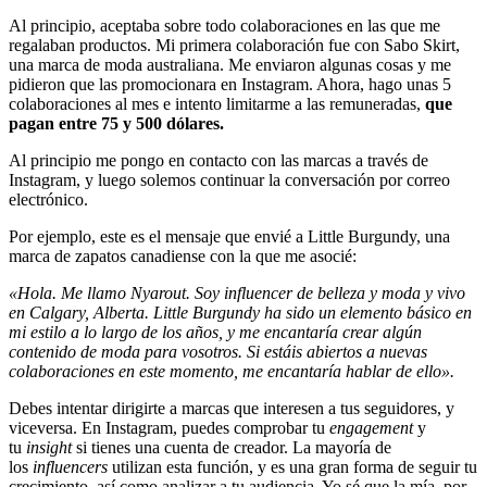
Al principio, aceptaba sobre todo colaboraciones en las que me
regalaban productos. Mi primera colaboración fue con Sabo Skirt,
una marca de moda australiana. Me enviaron algunas cosas y me
pidieron que las promocionara en Instagram. Ahora, hago unas 5
colaboraciones al mes e intento limitarme a las remuneradas,
que
pagan entre 75 y 500 dólares.
Al principio me pongo en contacto con las marcas a través de
Instagram, y luego solemos continuar la conversación por correo
electrónico.
Por ejemplo, este es el mensaje que envié a Little Burgundy, una
marca de zapatos canadiense con la que me asocié:
«Hola. Me llamo Nyarout. Soy influencer de belleza y moda y vivo
en Calgary, Alberta. Little Burgundy ha sido un elemento básico en
mi estilo a lo largo de los años, y me encantaría crear algún
contenido de moda para vosotros. Si estáis abiertos a nuevas
colaboraciones en este momento, me encantaría hablar de ello».
Debes intentar dirigirte a marcas que interesen a tus seguidores, y
viceversa. En Instagram, puedes comprobar tu
engagement
y
tu
insight
si tienes una cuenta de creador. La mayoría de
los
influencers
utilizan esta función, y es una gran forma de seguir tu
crecimiento, así como analizar a tu audiencia. Yo sé que la mía, por