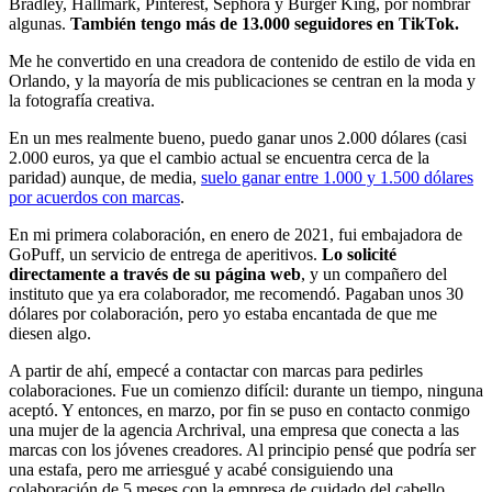
Bradley, Hallmark, Pinterest, Sephora y Burger King, por nombrar
algunas.
También tengo más de 13.000 seguidores en TikTok.
Me he convertido en una creadora de contenido de estilo de vida en
Orlando, y la mayoría de mis publicaciones se centran en la moda y
la fotografía creativa.
En un mes realmente bueno, puedo ganar unos 2.000 dólares (casi
2.000 euros, ya que el cambio actual se encuentra cerca de la
paridad) aunque, de media,
suelo ganar entre 1.000 y 1.500 dólares
por acuerdos con marcas
.
En mi primera colaboración, en enero de 2021, fui embajadora de
GoPuff, un servicio de entrega de aperitivos.
Lo solicité
directamente a través de su página web
, y un compañero del
instituto que ya era colaborador, me recomendó. Pagaban unos 30
dólares por colaboración, pero yo estaba encantada de que me
diesen algo.
A partir de ahí, empecé a contactar con marcas para pedirles
colaboraciones. Fue un comienzo difícil: durante un tiempo, ninguna
aceptó. Y entonces, en marzo, por fin se puso en contacto conmigo
una mujer de la agencia Archrival, una empresa que conecta a las
marcas con los jóvenes creadores. Al principio pensé que podría ser
una estafa, pero me arriesgué y acabé consiguiendo una
colaboración de 5 meses con la empresa de cuidado del cabello