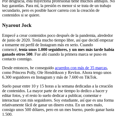
Por desgracia, esta trayectoria profesional tiene muchos altibajos. No
hay garantías. Para mí, la presión es menor si se trata de un trabajo
secundario, pero es posible hacer carrera con la creación de
contenidos si se quiere.
Nyarout Jock
Empecé a crear contenidos poco después de la pandemia, alrededor
de junio de 2020. Tenía mucho tiempo libre, así que decidí empezar
a tomarme mi perfil de Instagram más en serio. Cuando
comencé,
tenía unos 1.000 seguidores, y un mes más tarde había
ganado otros 500
. Fue ahí cuando la primera marca se puso en
contacto conmigo.
Desde entonces, he conseguido
acuerdos con más de 35 marcas
,
como Princess Polly, Ole Hendrikson y Revlon. Ahora tengo unos
6.300 seguidores en Instagram y más de 7.600 en TikTok.
Suelo pasar entre 10 y 15 horas a la semana dedicadas a la creación
de contenidos. La mayor parte de ese tiempo lo dedico a hacer y
editar fotos, y el resto lo suelo dedicar a publicar, comentar e
interactuar con mis seguidores. Soy estudiante, así que es una forma
relativamente fácil de ganar un dinero extra. En un mes malo,
consigo unos 500 dólares, pero en un mes bueno, puedo ganar hasta
1.500.