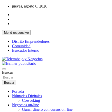
Saltar
jueves, agosto 6, 2026
al
contenido
Menú responsive
Distrito Emprendedores
Comunidad
Buscador Interno
Una iniciativa de Jose Manuel Fuentes Prieto
Teletrabajo y Negocios
Buscar
Buscar
Portada
Nómadas Digitales
Coworking
Negocios on-line
Ganar dinero con cursos on-line