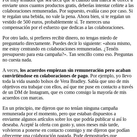
enviarte unos cuantos productos gratis, deberías intentar ceñirte a las
colaboraciones remuneradas. Por supuesto, evalúa caso por caso. Si
te regalan una bebida, no vale la pena. Ahora bien, si te regalan un
vestido de 500 euros, probablemente sí. Te mereces una
compensación por el esfuerzo que dedicas a las colaboraciones.
Por otro lado, si prefieres recibir dinero, no tengas miedo de
preguntarlo directamente. Puedes decir lo siguiente: «ahora mismo,
me estoy centrando en colaboraciones remuneradas. ¿Tenéis
presupuesto para esta campaña?». Tan sencillo como eso. Preguntas
no cuesta nada.
A veces,
los acuerdos empiezan sin remuneración pero acaban
convirtiéndose en colaboraciones de pago
. Por ejemplo, yo llevo
toda la vida usando bolsos de Vera Bradley. Sabía que uno de mis
objetivos era trabajar con ellos, así que me puse en contacto a través
de un DM de Instagram, que es como consigo la mayoría de mis
acuerdos con marcas.
En un principio, me dijeron que no tenían ninguna campaña
remunerada por el momento, pero que estaban dispuestos a
enviarme algunos artículos sobre los que podría publicar si así lo
deseaba. Acepté la oferta con gusto y, unos meses más tarde,
volvieron a ponerse en contacto conmigo y me dijeron que podían
ofrecerme una colaboración pagada. Pude demostrarles que