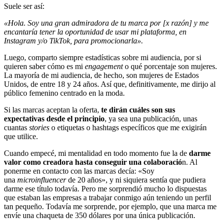
Suele ser así:
«Hola. Soy una gran admiradora de tu marca por [x razón] y me
encantaría tener la oportunidad de usar mi plataforma, en
Instagram y/o TikTok, para promocionarla».
Luego, comparto siempre estadísticas sobre mi audiencia, por si
quieren saber cómo es mi
engagement
o qué porcentaje son mujeres.
La mayoría de mi audiencia, de hecho, son mujeres de Estados
Unidos, de entre 18 y 24 años. Así que, definitivamente, me dirijo al
público femenino centrado en la moda.
Si las marcas aceptan la oferta,
te dirán cuáles son sus
expectativas desde el principio
, ya sea una publicación, unas
cuantas
stories
o etiquetas o hashtags específicos que me exigirán
que utilice.
Cuando empecé, mi mentalidad en todo momento fue la de
darme
valor como creadora hasta conseguir una colaboració
n. Al
ponerme en contacto con las marcas decía: «Soy
una
microinfluencer
de 20 años», y ni siquiera sentía que pudiera
darme ese título todavía. Pero me sorprendió mucho lo dispuestas
que estaban las empresas a trabajar conmigo aún teniendo un perfil
tan pequeño. Todavía me sorprende, por ejemplo, que una marca me
envíe una chaqueta de 350 dólares por una única publicación.