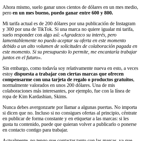
Ahora mismo, suelo ganar unos cientos de dólares en un mes medio,
pero
en un mes bueno, puedo ganar entre 600 y 800.
Mi tarifa actual es de 200 dólares por una publicación de Instagram
y 300 por una de TikTok. Si una marca no quiere igualar mi tarifa,
suelo responder con algo así:
«Agradezco su interés, pero
lamentablemente no puedo aceptar su oferta en este momento
debido a un alto volumen de solicitudes de colaboración pagada en
este momento. Si su presupuesto lo permite, me encantaría trabajar
juntos en el futuro».
Sin embargo, como todavía soy relativamente nueva en esto, a veces
estoy
dispuesta a trabajar con ciertas marcas que ofrecen
compensarme con una tarjeta de regalo o productos gratuitos
,
normalmente valorados en unos 200 dólares. Una de mis
colaboraciones más interesantes, por ejemplo, fue con la línea de
ropa de Kim Kardashian, Skims.
Nunca debes avergonzarte por llamar a algunas puertas. No importa
si dicen que no. Incluso si no consigues ofertas al principio, céntrate
en publicar de forma constante y en etiquetar a las marcas: si les
gusta tu contenido, puede que quieran volver a publicarlo o ponerse
en contacto contigo para trabajar.
Actualmente, no tengo que contactar tanto con las marcas, ya que