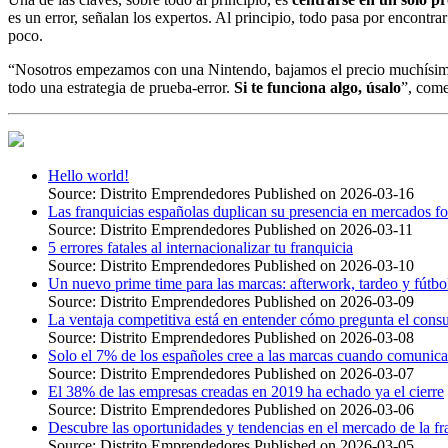
es un error, señalan los expertos. Al principio, todo pasa por encontra
poco.
“Nosotros empezamos con una Nintendo, bajamos el precio muchísimo, 
todo una estrategia de prueba-error.
Si te funciona algo, úsalo
”, come
Hello world!
Source: Distrito Emprendedores
Published on 2026-03-16
Las franquicias españolas duplican su presencia en mercados f
Source: Distrito Emprendedores
Published on 2026-03-11
5 errores fatales al internacionalizar tu franquicia
Source: Distrito Emprendedores
Published on 2026-03-10
Un nuevo prime time para las marcas: afterwork, tardeo y fútb
Source: Distrito Emprendedores
Published on 2026-03-09
La ventaja competitiva está en entender cómo pregunta el cons
Source: Distrito Emprendedores
Published on 2026-03-08
Solo el 7% de los españoles cree a las marcas cuando comunica
Source: Distrito Emprendedores
Published on 2026-03-07
El 38% de las empresas creadas en 2019 ha echado ya el cierre
Source: Distrito Emprendedores
Published on 2026-03-06
Descubre las oportunidades y tendencias en el mercado de la fr
Source: Distrito Emprendedores
Published on 2026-03-05