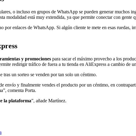
ticulares, o incluso en grupos de WhatsApp se pueden generar muchos in
esta modalidad está muy extendida, ya que permite conectar con gente qu
ho por enlaces de WhatsApp. Si algún cliente te mete en esas ruedas,
xpress
rramientas y promociones
para sacar el máximo provecho a los product
rmite redirigir tráfico de fuera a tu tienda en AliExpress a cambio de u
e tras un sorteo se venden por tan solo un céntimo.
de envío y finalmente vendes el producto por un céntimo, en contrapar
ma”, comenta Porta.
e la plataforma
”, añade Martínez.
a