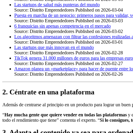
Las startups de salud más punteras del mundo
Source: Distrito Emprendedores
Published on 2026-03-04
Puesta en marcha de un negocio: primeros pasos para validar, ve
Source: Distrito Emprendedores
Published on 2026-03-03
6 franquicias sin apenas competencia en el mercado
Source: Distrito Emprendedores
Published on 2026-03-02
Los algoritmos amenazan con filtrar las confesiones realizadas
Source: Distrito Emprendedores
Published on 2026-03-01
Las startups que más innovan en el mundo
Source: Distrito Emprendedores
Published on 2026-02-28
TikTok genera 31.000 millones de euros para las empresas eur
Source: Distrito Emprendedores
Published on 2026-02-27
Amazon planea un «marketplace» para hacer de puente entre lo
Source: Distrito Emprendedores
Published on 2026-02-26
2. Céntrate en una plataforma
Además de centrarse al principio en un producto para lograr un buen p
“
Hay mucha gente que quiere vender en todas las plataformas
y e
todo el rendimiento que tiene” comenta el experto. “
Si lo consigues, 
3. Adapta el contenido ya sea para ordena