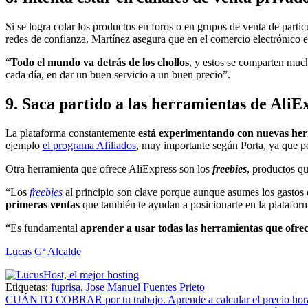
Si se logra colar los productos en foros o en grupos de venta de par
redes de confianza. Martínez asegura que en el comercio electrónico 
“
Todo el mundo va detrás de los chollos
, y estos se comparten muc
cada día, en dar un buen servicio a un buen precio”.
9. Saca partido a las herramientas de AliE
La plataforma constantemente
está experimentando con nuevas he
ejemplo
el programa Afiliados
, muy importante según Porta, ya que pe
Otra herramienta que ofrece AliExpress son los
freebies
, productos qu
“Los
freebies
al principio son clave porque aunque asumes los gastos 
primeras ventas
que también te ayudan a posicionarte en la platafor
“Es fundamental
aprender a usar todas las herramientas que ofrec
Lucas Gª Alcalde
Etiquetas:
fuprisa
,
Jose Manuel Fuentes Prieto
Navegación
CUÁNTO COBRAR por tu trabajo. Aprende a calcular el precio hor