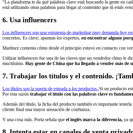
“La plataforma te da qué palabras clave está buscando la gente en cada 
está utilizando otras palabras para llegar al contenido que tú estás ve
6. Usa influencers
Los influencers son una estrategia de marketing muy demanda hoy en 
concretos. Es clave, apuntan los expertos,
en encontrar alguno porq
Martínez comenta cómo desde el principio estuvo en contacto con ven
Utilizar influencers fue una de las claves que un vendedor chino le di
muchísimo.
Hay gente de China que ha llegado a vender más de un
7. Trabajar los títulos y el contenido. ¡Tam
Los títulos son la puerta de entrada a los productos.
Si un producto est
Por esta razón
trabajar el título con las palabras clave es fundame
Además del título, la ficha del producto también es importante tenerla 
cliente final una mayor sensación de confianza.
Y una cosa más. Porta señala que
el inglés marca la diferencia,
ya qu
8. Intenta estar en canales de venta privad