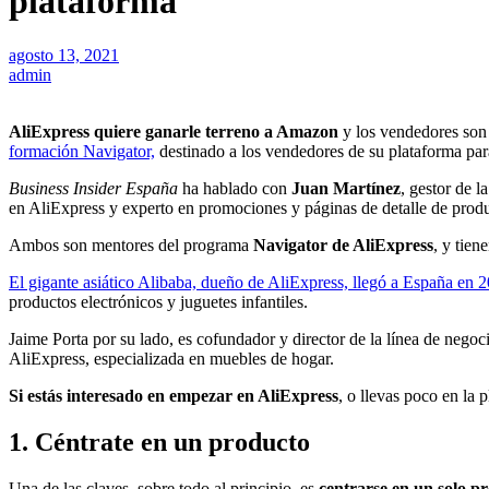
plataforma
agosto 13, 2021
admin
AliExpress quiere ganarle terreno a Amazon
y los vendedores son 
formación Navigator,
destinado a los vendedores de su plataforma para
Business Insider España
ha hablado con
Juan Martínez
, gestor de l
en AliExpress y experto en promociones y páginas de detalle de produ
Ambos son mentores del programa
Navigator de AliExpress
, y tien
El gigante asiático Alibaba, dueño de AliExpress, llegó a España en 
productos electrónicos y juguetes infantiles.
Jaime Porta por su lado, es cofundador y director de la línea de negoc
AliExpress, especializada en muebles de hogar.
Si estás interesado en empezar en AliExpress
, o llevas poco en la 
1. Céntrate en un producto
Una de las claves, sobre todo al principio, es
centrarse en un solo p