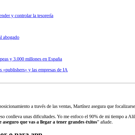
nder y controlar la tesorería
 al abogado
opeas y 3.000 millones en España
s «publishers» y las empresas de IA
osicionamiento a través de las ventas, Martínez asegura que focalizars
so conlleva unas dificultades. Yo me enfoco el 90% de mi tiempo a Ali
te aseguro que vas a llegar a tener grandes éxitos
” añade.
dor o para app