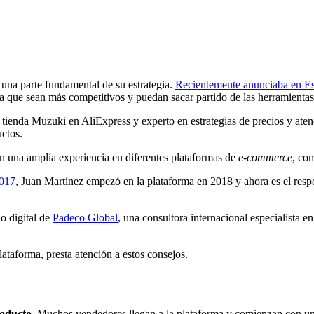
una parte fundamental de su estrategia.
Recientemente anunciaba en Es
 que sean más competitivos y puedan sacar partido de las herramientas 
a tienda Muzuki en AliExpress y experto en estrategias de precios y aten
ctos.
en una amplia experiencia en diferentes plataformas de
e-commerce
, co
2017
, Juan Martínez empezó en la plataforma en 2018 y ahora es el res
io digital de
Padeco Global
, una consultora internacional especialista 
plataforma, presta atención a estos consejos.
roducto
. Muchos vendedores llegan a la plataforma y comienzan con una 