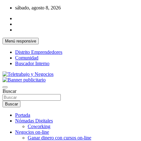
Saltar
sábado, agosto 8, 2026
al
contenido
Menú responsive
Distrito Emprendedores
Comunidad
Buscador Interno
Una iniciativa de Jose Manuel Fuentes Prieto
Teletrabajo y Negocios
Buscar
Buscar
Portada
Nómadas Digitales
Coworking
Negocios on-line
Ganar dinero con cursos on-line