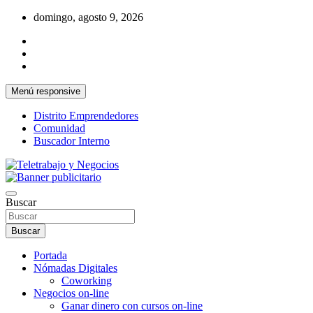
Saltar
domingo, agosto 9, 2026
al
contenido
Menú responsive
Distrito Emprendedores
Comunidad
Buscador Interno
Una iniciativa de Jose Manuel Fuentes Prieto
Teletrabajo y Negocios
Buscar
Buscar
Portada
Nómadas Digitales
Coworking
Negocios on-line
Ganar dinero con cursos on-line