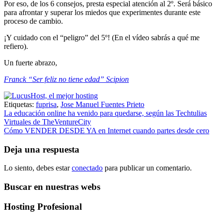
Por eso, de los 6 consejos, presta especial atención al 2º. Será básico
para afrontar y superar los miedos que experimentes durante este
proceso de cambio.
¡Y cuidado con el “peligro” del 5º! (En el vídeo sabrás a qué me
refiero).
Un fuerte abrazo,
Franck “Ser feliz no tiene edad” Scipion
Etiquetas:
fuprisa
,
Jose Manuel Fuentes Prieto
Navegación
La educación online ha venido para quedarse, según las Techtulias
Virtuales de TheVentureCity
de
Cómo VENDER DESDE YA en Internet cuando partes desde cero
entradas
Deja una respuesta
Lo siento, debes estar
conectado
para publicar un comentario.
Buscar en nuestras webs
Hosting Profesional