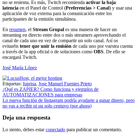
no se resienta. Es más, Twitch recomienda
activar la baja
latencia
en el Panel de Control (
Preferencias > Canal
) y usar una
aplicación de voz externa para la comunicación entre los
participantes de la emisión simultánea.
En
resumen
, el
Stream Grupal
es una manera de hacer un
streaming en directo entre dos o más streamers aprovechando el
canal de cada uno en vez de compartir un solo canal. Así os
evitaréis
tener que unir la emisión
de cada uno por vuestra cuenta
a través de la app oficial o de soluciones como
OBS
. De ello se
encargará Twitch.
José María López
Etiquetas:
fuprisa
,
Jose Manuel Fuentes Prieto
Navegación
¿Qué es ZAPIER? Como funciona y ejemplos de
AUTOMATIZACIONES para empresas
de
Lo nueva función de Instagram podría ayudarte a ganar dinero, pero
entradas
no vas a recibir ni un solo centavo (por ahora)
Deja una respuesta
Lo siento, debes estar
conectado
para publicar un comentario.