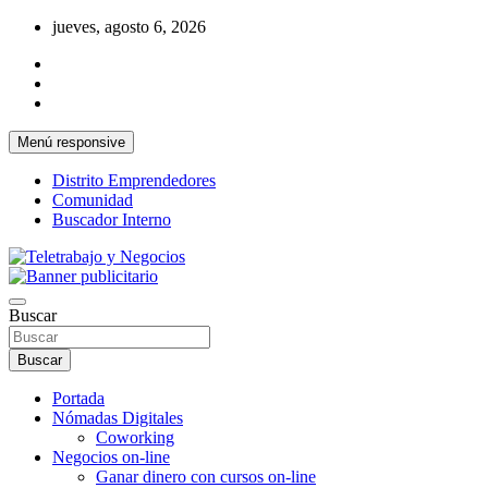
Saltar
jueves, agosto 6, 2026
al
contenido
Menú responsive
Distrito Emprendedores
Comunidad
Buscador Interno
Una iniciativa de Jose Manuel Fuentes Prieto
Teletrabajo y Negocios
Buscar
Buscar
Portada
Nómadas Digitales
Coworking
Negocios on-line
Ganar dinero con cursos on-line