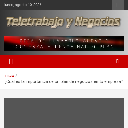
Saltar
lunes, agosto 10, 2026
al
contenido
Una iniciativa de Jose Manuel Fuentes Prieto
Teletrabajo y Negocios
Inicio
¿Cuál es la importancia de un plan de negocios en tu empresa?