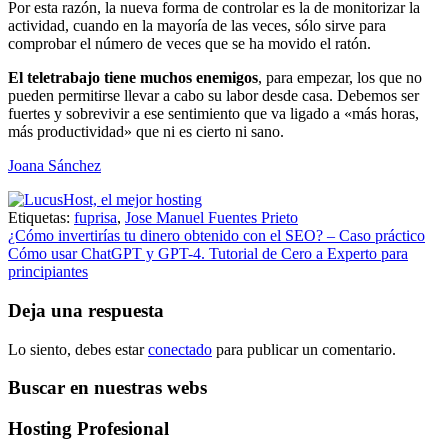
Por esta razón, la nueva forma de controlar es la de monitorizar la
actividad, cuando en la mayoría de las veces, sólo sirve para
comprobar el número de veces que se ha movido el ratón.
El teletrabajo tiene muchos enemigos
, para empezar, los que no
pueden permitirse llevar a cabo su labor desde casa. Debemos ser
fuertes y sobrevivir a ese sentimiento que va ligado a «más horas,
más productividad» que ni es cierto ni sano.
Joana Sánchez
Etiquetas:
fuprisa
,
Jose Manuel Fuentes Prieto
Navegación
¿Cómo invertirías tu dinero obtenido con el SEO? – Caso práctico
Cómo usar ChatGPT y GPT-4. Tutorial de Cero a Experto para
de
principiantes
entradas
Deja una respuesta
Lo siento, debes estar
conectado
para publicar un comentario.
Buscar en nuestras webs
Hosting Profesional