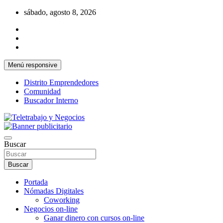
Saltar
sábado, agosto 8, 2026
al
contenido
Menú responsive
Distrito Emprendedores
Comunidad
Buscador Interno
Una iniciativa de Jose Manuel Fuentes Prieto
Teletrabajo y Negocios
Buscar
Buscar
Portada
Nómadas Digitales
Coworking
Negocios on-line
Ganar dinero con cursos on-line