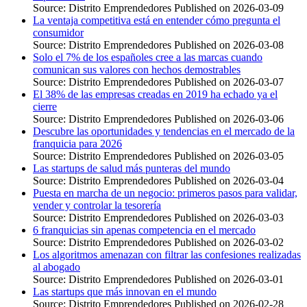
Source: Distrito Emprendedores
Published on 2026-03-09
La ventaja competitiva está en entender cómo pregunta el
consumidor
Source: Distrito Emprendedores
Published on 2026-03-08
Solo el 7% de los españoles cree a las marcas cuando
comunican sus valores con hechos demostrables
Source: Distrito Emprendedores
Published on 2026-03-07
El 38% de las empresas creadas en 2019 ha echado ya el
cierre
Source: Distrito Emprendedores
Published on 2026-03-06
Descubre las oportunidades y tendencias en el mercado de la
franquicia para 2026
Source: Distrito Emprendedores
Published on 2026-03-05
Las startups de salud más punteras del mundo
Source: Distrito Emprendedores
Published on 2026-03-04
Puesta en marcha de un negocio: primeros pasos para validar,
vender y controlar la tesorería
Source: Distrito Emprendedores
Published on 2026-03-03
6 franquicias sin apenas competencia en el mercado
Source: Distrito Emprendedores
Published on 2026-03-02
Los algoritmos amenazan con filtrar las confesiones realizadas
al abogado
Source: Distrito Emprendedores
Published on 2026-03-01
Las startups que más innovan en el mundo
Source: Distrito Emprendedores
Published on 2026-02-28