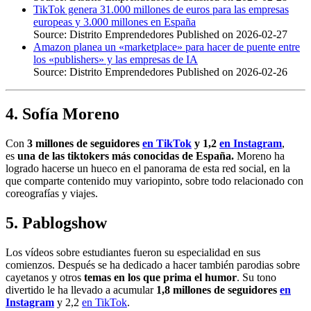
TikTok genera 31.000 millones de euros para las empresas
europeas y 3.000 millones en España
Source: Distrito Emprendedores
Published on 2026-02-27
Amazon planea un «marketplace» para hacer de puente entre
los «publishers» y las empresas de IA
Source: Distrito Emprendedores
Published on 2026-02-26
4. Sofía Moreno
Con
3 millones de seguidores
en TikTok
y 1,2
en Instagram
,
es
una de las tiktokers más conocidas de España.
Moreno ha
logrado hacerse un hueco en el panorama de esta red social, en la
que comparte contenido muy variopinto, sobre todo relacionado con
coreografías y viajes.
5. Pablogshow
Los vídeos sobre estudiantes fueron su especialidad en sus
comienzos. Después se ha dedicado a hacer también parodias sobre
cayetanos y otros
temas en los que prima el humor
. Su tono
divertido le ha llevado a acumular
1,8 millones de seguidores
en
Instagram
y 2,2
en TikTok
.