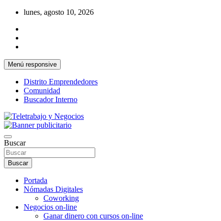
Saltar
lunes, agosto 10, 2026
al
contenido
Menú responsive
Distrito Emprendedores
Comunidad
Buscador Interno
Una iniciativa de Jose Manuel Fuentes Prieto
Teletrabajo y Negocios
Buscar
Buscar
Portada
Nómadas Digitales
Coworking
Negocios on-line
Ganar dinero con cursos on-line